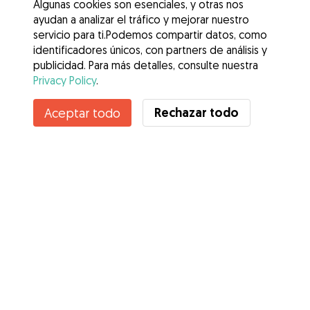
Algunas cookies son esenciales, y otras nos
ayudan a analizar el tráfico y mejorar nuestro
servicio para ti.Podemos compartir datos, como
identificadores únicos, con partners de análisis y
publicidad. Para más detalles, consulte nuestra
Privacy Policy
.
Contacta con Miguel Ángel
Rechazar todo
Aceptar todo
¿Conoces los Beneficios de Gudog? Ver más
Servicios
Cómo funciona
Sobre Gudog
Opiniones
Cobertura Veterinaria