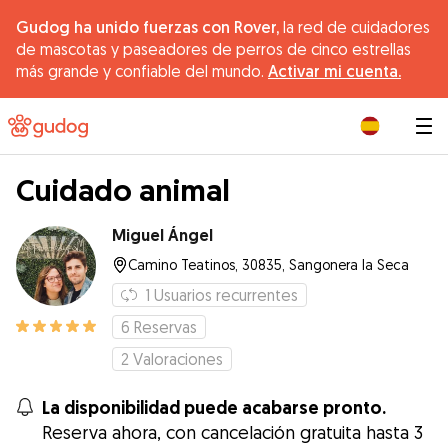
Gudog ha unido fuerzas con Rover,
la red de cuidadores
de mascotas y paseadores de perros de cinco estrellas
más grande y confiable del mundo.
Activar mi cuenta.
|
Cuidado animal
Miguel Ángel
Camino Teatinos, 30835, Sangonera la Seca
1
Usuarios recurrentes
6
Reservas
2
Valoraciones
La disponibilidad puede acabarse pronto.
Reserva ahora, con cancelación gratuita hasta 3