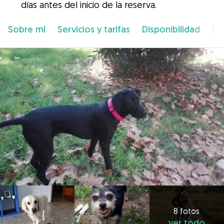
días antes del inicio de la reserva.
Sobre mí
Servicios y tarifas
Disponibilidad
Ub
8 fotos
ver todo