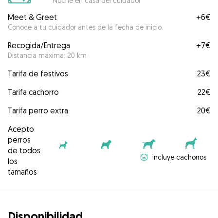
Noche en casa del cuidador
Meet & Greet
+
6€
Conoce a tu cuidador antes de la fecha de inicio.
Recogida/Entrega
+
7€
Distancia máxima: 20 km
Tarifa de festivos
23€
Tarifa cachorro
22€
Tarifa perro extra
20€
Acepto
perros
de todos
Incluye cachorros
los
tamaños
Disponibilidad