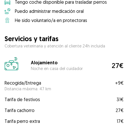
Tengo coche disponible para trasladar perros
Puedo administrar medicación oral
He sido voluntario/a en protectoras
Servicios y tarifas
Cobertura veterinaria y atención al cliente 24h incluida
Alojamiento
27€
Noche en casa del cuidador
Recogida/Entrega
+
9€
Distancia máxima: 47 km
Tarifa de festivos
31€
Tarifa cachorro
27€
Tarifa perro extra
17€