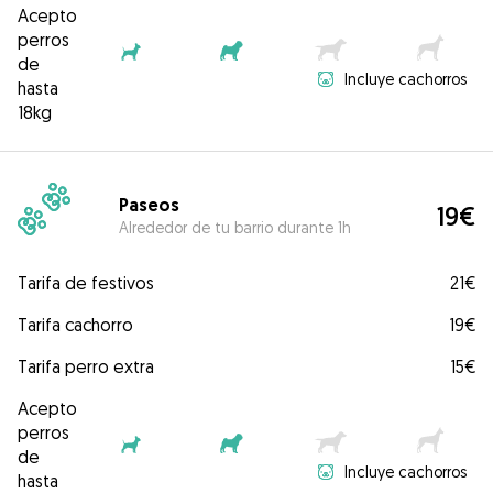
Acepto
perros
de
Incluye cachorros
hasta
18kg
Paseos
19€
Alrededor de tu barrio durante 1h
Tarifa de festivos
21€
Tarifa cachorro
19€
Tarifa perro extra
15€
Acepto
perros
de
Incluye cachorros
hasta