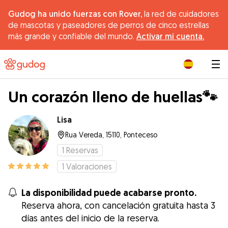
Gudog ha unido fuerzas con Rover,
la red de cuidadores
de mascotas y paseadores de perros de cinco estrellas
más grande y confiable del mundo.
Activar mi cuenta.
|
Un corazón lleno de huellas🐾
Lisa
Rua Vereda, 15110, Ponteceso
1
Reservas
1
Valoraciones
La disponibilidad puede acabarse pronto.
Reserva ahora, con cancelación gratuita hasta 3
días antes del inicio de la reserva.