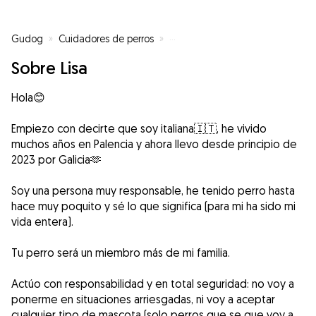
Gudog
»
Cuidadores de perros
»
Cuidadores de perros en Pontec
Sobre Lisa
Hola😊
Empiezo con decirte que soy italiana🇮🇹, he vivido
muchos años en Palencia y ahora llevo desde principio de
2023 por Galicia🫶
Soy una persona muy responsable, he tenido perro hasta
hace muy poquito y sé lo que significa (para mi ha sido mi
vida entera).
Tu perro será un miembro más de mi familia.
Actúo con responsabilidad y en total seguridad: no voy a
ponerme en situaciones arriesgadas, ni voy a aceptar
cualquier tipo de mascota (solo perros que se que voy a