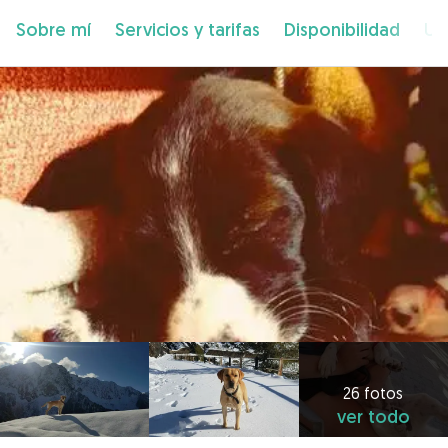
Sobre mí
Servicios y tarifas
Disponibilidad
Ub
26 fotos
ver todo