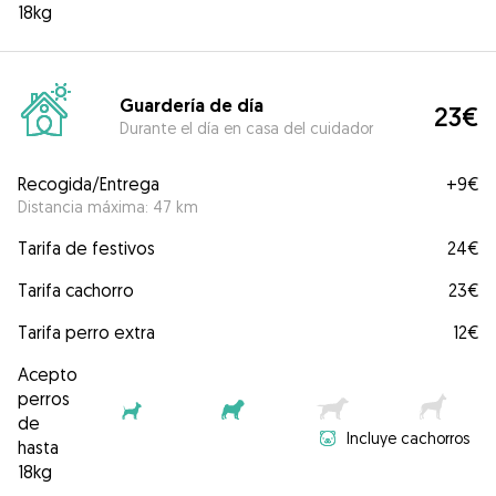
18kg
Guardería de día
23€
Durante el día en casa del cuidador
Recogida/Entrega
+
9€
Distancia máxima: 47 km
Tarifa de festivos
24€
Tarifa cachorro
23€
Tarifa perro extra
12€
Acepto
perros
de
Incluye cachorros
hasta
18kg