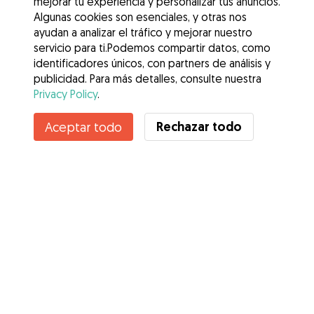
mejorar tu experiencia y personalizar tus anuncios.
Algunas cookies son esenciales, y otras nos
ayudan a analizar el tráfico y mejorar nuestro
servicio para ti.Podemos compartir datos, como
identificadores únicos, con partners de análisis y
publicidad. Para más detalles, consulte nuestra
Privacy Policy
.
Contacta con Lisa
Rechazar todo
Aceptar todo
¿Conoces los Beneficios de Gudog? Ver más
Servicios
Cómo funciona
Sobre Gudog
Opiniones
Cobertura Veterinaria