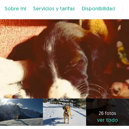
Sobre mí
Servicios y tarifas
Disponibilidad
Ub
26 fotos
ver todo