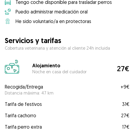
Tengo coche disponible para trasladar perros
Puedo administrar medicación oral
He sido voluntario/a en protectoras
Servicios y tarifas
Cobertura veterinaria y atención al cliente 24h incluida
Alojamiento
27€
Noche en casa del cuidador
Recogida/Entrega
+
9€
Distancia máxima: 47 km
Tarifa de festivos
31€
Tarifa cachorro
27€
Tarifa perro extra
17€