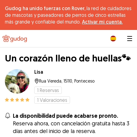
Gudog ha unido fuerzas con Rover,
la red de cuidadores
de mascotas y paseadores de perros de cinco estrellas
más grande y confiable del mundo.
Activar mi cuenta.
|
Un corazón lleno de huellas🐾
Lisa
Rua Vereda, 15110, Ponteceso
1
Reservas
1
Valoraciones
La disponibilidad puede acabarse pronto.
Reserva ahora, con cancelación gratuita hasta 3
días antes del inicio de la reserva.