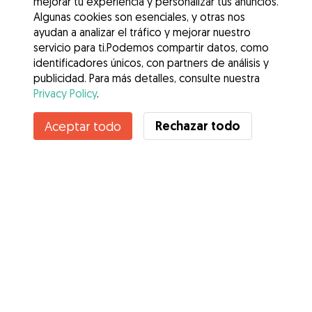
mejorar tu experiencia y personalizar tus anuncios.
Algunas cookies son esenciales, y otras nos
ayudan a analizar el tráfico y mejorar nuestro
servicio para ti.Podemos compartir datos, como
identificadores únicos, con partners de análisis y
publicidad. Para más detalles, consulte nuestra
Privacy Policy
.
Contacta con Lisa
Rechazar todo
Aceptar todo
¿Conoces los Beneficios de Gudog? Ver más
Servicios
Cómo funciona
Sobre Gudog
Opiniones
Cobertura Veterinaria