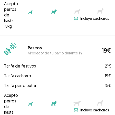
Acepto
perros
de
Incluye cachorros
hasta
18kg
Paseos
19€
Alrededor de tu barrio durante 1h
Tarifa de festivos
21€
Tarifa cachorro
19€
Tarifa perro extra
15€
Acepto
perros
de
Incluye cachorros
hasta