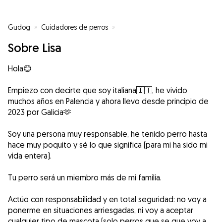
Gudog
»
Cuidadores de perros
»
Cuidadores de perros en Pontec
Sobre Lisa
Hola😊
Empiezo con decirte que soy italiana🇮🇹, he vivido
muchos años en Palencia y ahora llevo desde principio de
2023 por Galicia🫶
Soy una persona muy responsable, he tenido perro hasta
hace muy poquito y sé lo que significa (para mi ha sido mi
vida entera).
Tu perro será un miembro más de mi familia.
Actúo con responsabilidad y en total seguridad: no voy a
ponerme en situaciones arriesgadas, ni voy a aceptar
cualquier tipo de mascota (solo perros que se que voy a