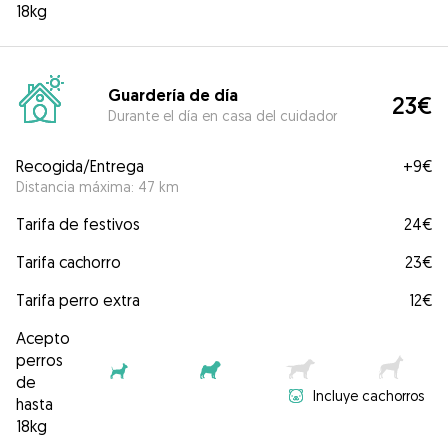
18kg
Guardería de día
23€
Durante el día en casa del cuidador
Recogida/Entrega
+
9€
Distancia máxima: 47 km
Tarifa de festivos
24€
Tarifa cachorro
23€
Tarifa perro extra
12€
Acepto
perros
de
Incluye cachorros
hasta
18kg