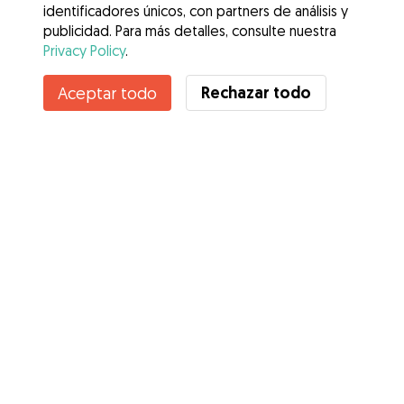
identificadores únicos, con partners de análisis y
publicidad. Para más detalles, consulte nuestra
Privacy Policy
.
Contacta con Carolina
Rechazar todo
Aceptar todo
¿Conoces los Beneficios de Gudog? Ver más
Servicios
Cómo funciona
Sobre Gudog
Opiniones
Cobertura Veterinaria
Consejos para dueños de perros
Consejos para cuidadores