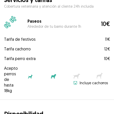
Cobertura veterinaria y atención al cliente 24h incluida
Paseos
10€
Alrededor de tu barrio durante 1h
Tarifa de festivos
11€
Tarifa cachorro
12€
Tarifa perro extra
10€
Acepto
perros
de
Incluye cachorros
hasta
18kg
Disponibilidad