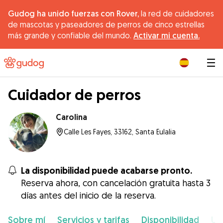
Gudog ha unido fuerzas con Rover,
la red de cuidadores
de mascotas y paseadores de perros de cinco estrellas
más grande y confiable del mundo.
Activar mi cuenta.
|
Cuidador de perros
Carolina
Calle Les Fayes, 33162, Santa Eulalia
La disponibilidad puede acabarse pronto.
Reserva ahora, con cancelación gratuita hasta 3
días antes del inicio de la reserva.
Sobre mí
Servicios y tarifas
Disponibilidad
Ub