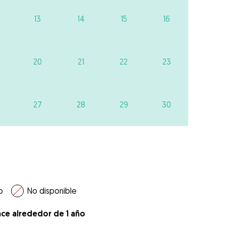
13
14
15
16
20
21
22
23
27
28
29
30
o
No disponible
ace alrededor de 1 año