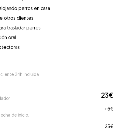
alojando perros en casa
e otros clientes
ra trasladar perros
ión oral
otectoras
 cliente 24h incluida
23€
dador
+
6€
echa de inicio.
23€