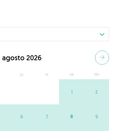
agosto 2026
ju
vi
sa
do
1
2
8
6
7
9