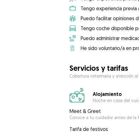
Tengo experiencia previa 
Puedo facilitar opiniones d
Tengo coche disponible pa
Puedo administrar medicac
He sido voluntario/a en pr
Servicios y tarifas
Cobertura veterinaria y atención al
Alojamiento
Noche en casa del cui
Meet & Greet
Conoce a tu cuidador antes de la f
Tarifa de festivos