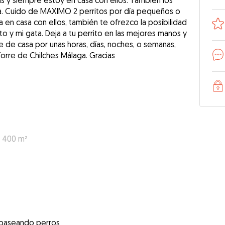
eras y siempre estoy en casa con ellos. También los
día. Cuido de MAXIMO 2 perritos por día pequeños o
 en casa con ellos, también te ofrezco la posibilidad
o y mi gata. Deja a tu perrito en las mejores manos y
rte de casa por unas horas, días, noches, o semanas,
orre de Chilches Málaga. Gracias
: 400 m²
 paseando perros