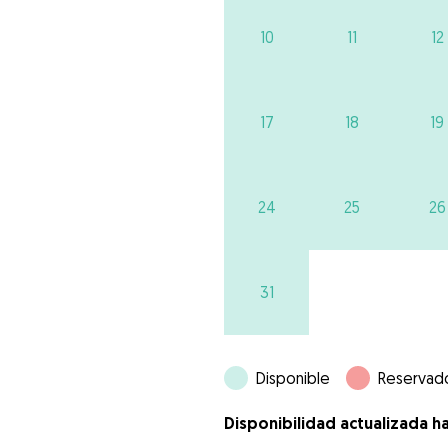
10
11
12
17
18
19
24
25
26
31
Disponible
Reservad
Disponibilidad actualizada h