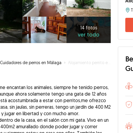
Ali
14
fotos
ver
14 fotos
ver todo
todo
Be
Cuidadores de perros en Málaga
»
Alojamiento perrito en mi casa máximo 2 perritos por día
G
, me encantan los animales, siempre he tenido perros,
 aunque ahora solamente tengo una gata de 12 años
está acostumbrada a estar con perritos,me ofrezco
asa, sin jaulas, sin perreras, tengo un jardín de 400 M2
y jugar en libertad y con mucho amor.
entro de la casa, en el salón con mi gata. Vivo en un
e 400m2 amurallado donde poder jugar y correr