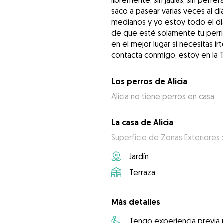
libremente, sin jaulas, sin perr
saco a pasear varias veces al 
medianos y yo estoy todo el día
de que esté solamente tu perrit
en el mejor lugar si necesitas i
contacta conmigo, estoy en la T
Los perros de Alicia
Alicia no tiene perros en casa
La casa de Alicia
Superficie de Zonas Exteriores 
Jardín
Terraza
Más detalles
Tengo experiencia previa