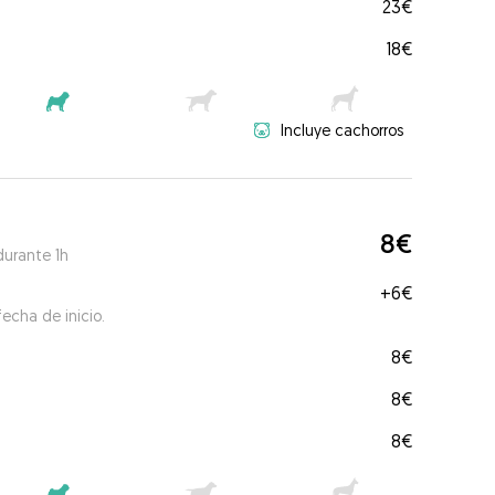
23€
18€
Incluye cachorros
8€
durante 1h
+
6€
echa de inicio.
8€
8€
8€