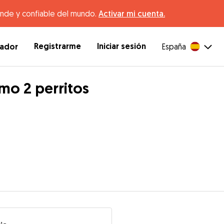
ande y confiable del mundo.
Activar mi cuenta.
Registrarme
Iniciar sesión
dador
España
mo 2 perritos