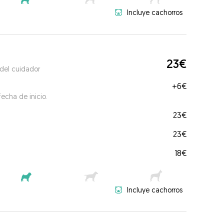
Incluye cachorros
23€
 del cuidador
+
6€
echa de inicio.
23€
23€
18€
Incluye cachorros