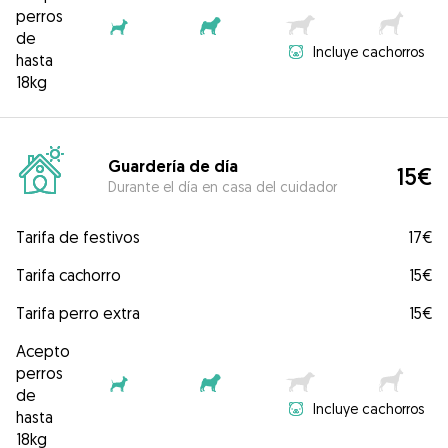
perros
de
Incluye cachorros
hasta
18kg
Guardería de día
15€
Durante el día en casa del cuidador
Tarifa de festivos
17€
Tarifa cachorro
15€
Tarifa perro extra
15€
Acepto
perros
de
Incluye cachorros
hasta
18kg