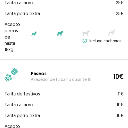
Tarifa cachorro
25€
Tarifa perro extra
25€
Acepto
perros
de
Incluye cachorros
hasta
18kg
Paseos
10€
Alrededor de tu barrio durante 1h
Tarifa de festivos
11€
Tarifa cachorro
10€
Tarifa perro extra
10€
Acepto