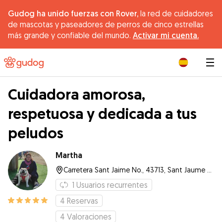
Gudog ha unido fuerzas con Rover,
la red de cuidadores
de mascotas y paseadores de perros de cinco estrellas
más grande y confiable del mundo.
Activar mi cuenta.
|
Cuidadora amorosa,
respetuosa y dedicada a tus
peludos
Martha
Carretera Sant Jaime No., 43713, Sant Jaume dels Domenys
1
Usuarios recurrentes
4
Reservas
4
Valoraciones