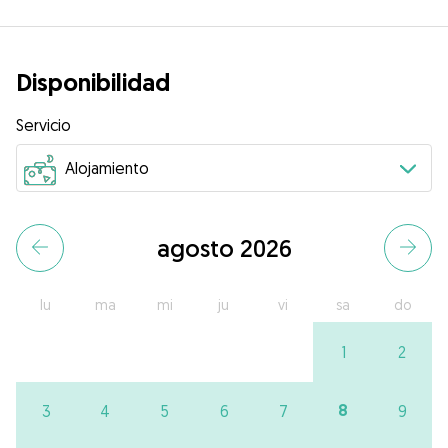
Disponibilidad
Servicio
agosto 2026
lu
ma
mi
ju
vi
sa
do
1
2
8
3
4
5
6
7
9