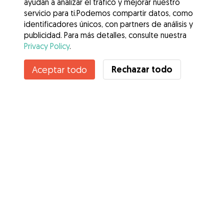
ayudan a analizar el tráfico y mejorar nuestro
servicio para ti.Podemos compartir datos, como
identificadores únicos, con partners de análisis y
publicidad. Para más detalles, consulte nuestra
Privacy Policy
.
Contacta con Martha
Rechazar todo
Aceptar todo
¿Conoces los Beneficios de Gudog? Ver más
Servicios
Cómo funciona
Sobre Gudog
Opiniones
Cobertura Veterinaria
Consejos para dueños de perros