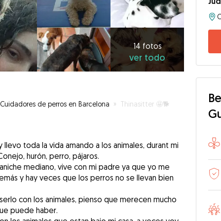
Jud
14
fotos
ver
14 fotos
ver todo
todo
Be
Cuidadores de perros en Barcelona
»
Thinasitter 🤩🐕
G
 llevo toda la vida amando a los animales, durant mi
onejo, hurón, perro, pájaros.
caniche mediano, vive con mi padre ya que yo me
emás y hay veces que los perros no se llevan bien
serlo con los animales, pienso que merecen mucho
que puede haber.