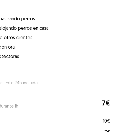
 paseando perros
alojando perros en casa
e otros clientes
ión oral
otectoras
 cliente 24h incluida
7€
durante 1h
10€