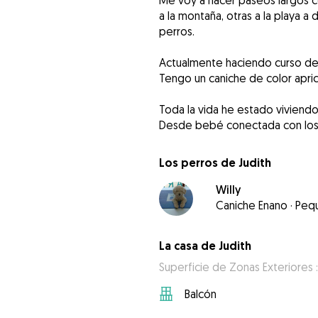
Me voy a hacer paseos largos c
a la montaña, otras a la playa a 
perros.
Actualmente haciendo curso de
Tengo un caniche de color apr
Toda la vida he estado viviendo
Desde bebé conectada con los 
Los perros de Judith
Willy
Caniche Enano
·
Peq
La casa de Judith
Superficie de Zonas Exteriores :
Balcón