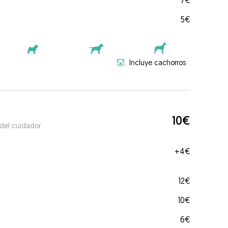
7€
5€
Incluye cachorros
10€
 del cuidador
+
4€
12€
10€
6€