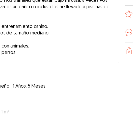
on los animales que estan bajo mi casa, a veces voy
darnos un bañito o incluso los he llevado a piscinas de
 entrenamiento canino.
icot de tamaño mediano.
 con animales.
perros .
ueño
·
1 Años, 5 Meses
 1 m²