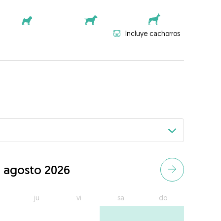
Incluye cachorros
agosto 2026
ju
vi
sa
do