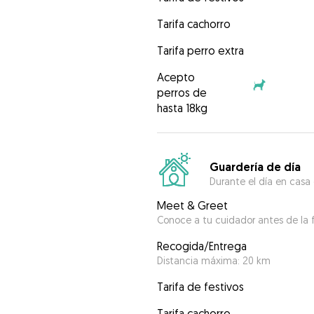
Tarifa cachorro
Tarifa perro extra
Acepto
perros de
hasta 18kg
Guardería de día
Durante el día en casa
Meet & Greet
Conoce a tu cuidador antes de la f
Recogida/Entrega
Distancia máxima: 20 km
Tarifa de festivos
Tarifa cachorro