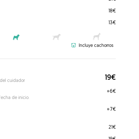
18€
13€
Incluye cachorros
19€
 del cuidador
+
6€
echa de inicio.
+
7€
21€
19€