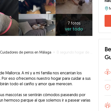
nad
M
7
fotos
ver
7 fotos
ver todo
todo
Be
Cuidadores de perros en Málaga
»
El segundo hogar de tu mascota
G
de Mallorca. A mí y a mi familia nos encantan los
. Por eso ofrecemos nuestro hogar para cuidar a sus
birán todo el cariño y amor que merecen.
e sus mascotas se sentirán cómodos paseando por
y un hermoso parque al que solemos ir a pasear varias