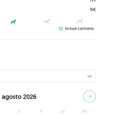
15€
Incluye cachorros
agosto 2026
ju
vi
sa
do