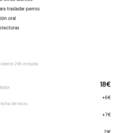
ra trasladar perros
ión oral
otectoras
 cliente 24h incluida
18€
dador
+
6€
echa de inicio.
+
7€
21€