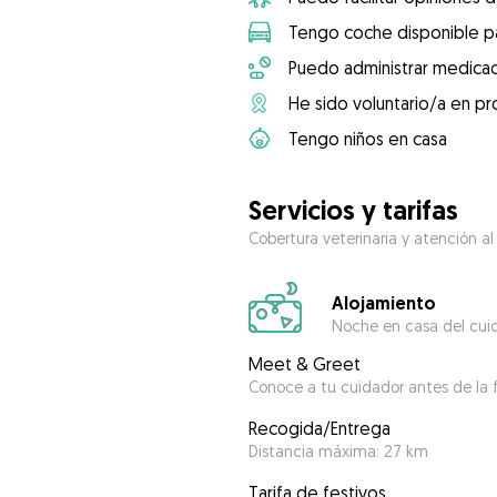
Tengo coche disponible pa
Puedo administrar medicac
He sido voluntario/a en pr
Tengo niños en casa
Servicios y tarifas
Cobertura veterinaria y atención al
Alojamiento
Noche en casa del cui
Meet & Greet
Conoce a tu cuidador antes de la f
Recogida/Entrega
Distancia máxima: 27 km
Tarifa de festivos