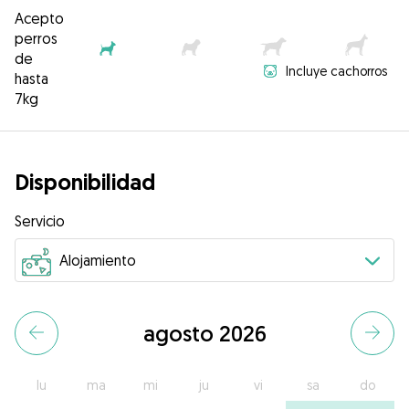
Acepto
perros
de
Incluye cachorros
hasta
7kg
Disponibilidad
Servicio
agosto 2026
lu
ma
mi
ju
vi
sa
do