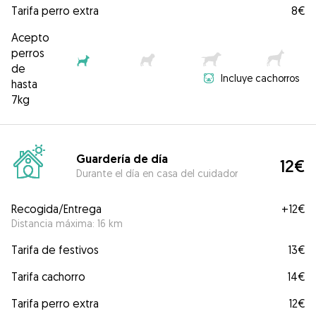
Tarifa perro extra
8€
Acepto
perros
de
Incluye cachorros
hasta
7kg
Guardería de día
12€
Durante el día en casa del cuidador
Recogida/Entrega
+
12€
Distancia máxima: 16 km
Tarifa de festivos
13€
Tarifa cachorro
14€
Tarifa perro extra
12€