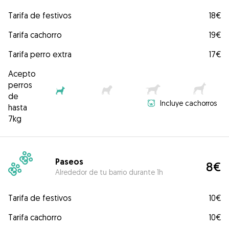
Tarifa de festivos
18€
Tarifa cachorro
19€
Tarifa perro extra
17€
Acepto
perros
de
Incluye cachorros
hasta
7kg
Paseos
8€
Alrededor de tu barrio durante 1h
Tarifa de festivos
10€
Tarifa cachorro
10€