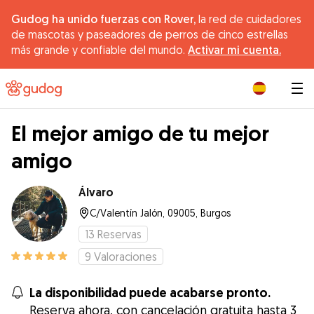
Gudog ha unido fuerzas con Rover,
la red de cuidadores
de mascotas y paseadores de perros de cinco estrellas
más grande y confiable del mundo.
Activar mi cuenta.
|
El mejor amigo de tu mejor
amigo
Álvaro
C/Valentín Jalón, 09005, Burgos
13
Reservas
9
Valoraciones
La disponibilidad puede acabarse pronto.
Reserva ahora, con cancelación gratuita hasta 3