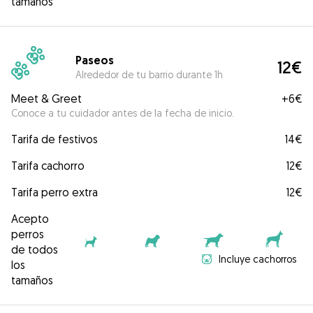
tamaños
Paseos
12€
Alrededor de tu barrio durante 1h
Meet & Greet
+
6€
Conoce a tu cuidador antes de la fecha de inicio.
Tarifa de festivos
14€
Tarifa cachorro
12€
Tarifa perro extra
12€
Acepto
perros
de todos
Incluye cachorros
los
tamaños