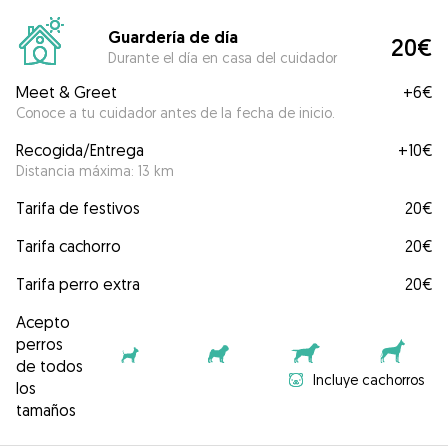
Guardería de día
20€
Durante el día en casa del cuidador
Meet & Greet
+
6€
Conoce a tu cuidador antes de la fecha de inicio.
Recogida/Entrega
+
10€
Distancia máxima: 13 km
Tarifa de festivos
20€
Tarifa cachorro
20€
Tarifa perro extra
20€
Acepto
perros
de todos
Incluye cachorros
los
tamaños