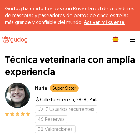
Gudog ha unido fuerzas con Rover,
la red de cuidadores
de mascotas y paseadores de perros de cinco estrellas
más grande y confiable del mundo.
Activar mi cuenta.
|
Técnica veterinaria con amplia
experiencia
Nuria
Super Sitter
Calle Fuentebella, 28981, Parla
7
Usuarios recurrentes
49
Reservas
30
Valoraciones