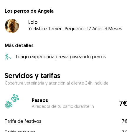
Los perros de Angela
Lolo
Yorkshire Terrier
·
Pequeño
·
17 Años, 3 Meses
Más detalles
Tengo experiencia previa paseando perros
Servicios y tarifas
Cobertura veterinaria y atención al cliente 24h incluida
Paseos
7€
Alrededor de tu barrio durante 1h
Tarifa de festivos
7€