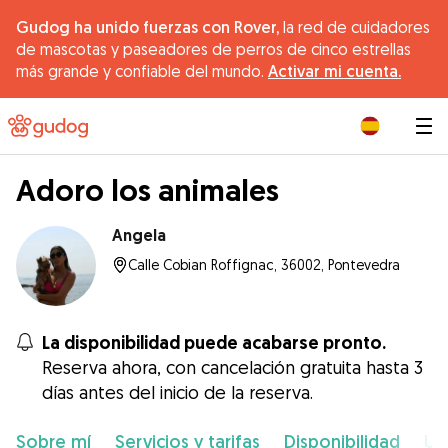
Gudog ha unido fuerzas con Rover,
la red de cuidadores
de mascotas y paseadores de perros de cinco estrellas
más grande y confiable del mundo.
Activar mi cuenta.
|
Adoro los animales
Angela
Calle Cobian Roffignac, 36002, Pontevedra
La disponibilidad puede acabarse pronto.
Reserva ahora, con cancelación gratuita hasta 3
días antes del inicio de la reserva.
Sobre mí
Servicios y tarifas
Disponibilidad
Ub