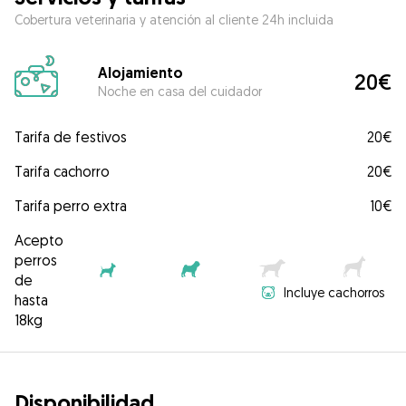
Cobertura veterinaria y atención al cliente 24h incluida
Alojamiento
20€
Noche en casa del cuidador
Tarifa de festivos
20€
Tarifa cachorro
20€
Tarifa perro extra
10€
Acepto
perros
de
Incluye cachorros
hasta
18kg
Disponibilidad