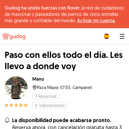
Gudog ha unido fuerzas con Rover,
la red de cuidadores
de mascotas y paseadores de perros de cinco estrellas
más grande y confiable del mundo.
Activar mi cuenta.
|
Paso con ellos todo el día. Les
llevo a donde voy
Manu
Plaza Mayor, 07313, Campanet
7
Reservas
4
Valoraciones
La disponibilidad puede acabarse pronto.
Reserva ahora, con cancelación gratuita hasta 3