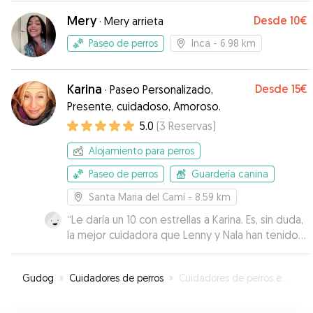
Mery
Desde
10€
·
Mery arrieta
Paseo de perros
Inca
- 6.98 km
Karina
Desde
15€
·
Paseo Personalizado,
Presente, cuidadoso, Amoroso.
5.0
(
3
Reservas
)
Alojamiento para perros
Paseo de perros
Guardería canina
Santa Maria del Camí
- 8.59 km
“
Le daría un 10 con estrellas a Karina. Es, sin duda,
la mejor cuidadora que Lenny y Nala han tenido.
Han vuelto muy tranquilos y con mucha más
confianza hacia ella. Nos mantuvo informados
Gudog
»
Cuidadores de perros
»
Cuidadores de perros en Binissalem
todos los días, enviándonos videos muy bonitos
de cómo jugaban y paseaban. 100%
recomendable. ¡Muchísimas gracias, Karina!
”