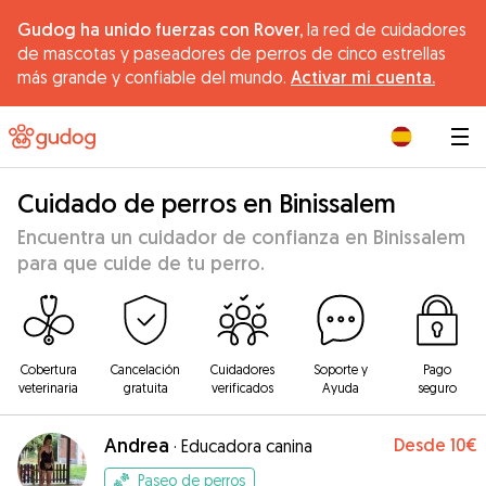
Gudog ha unido fuerzas con Rover,
la red de cuidadores
de mascotas y paseadores de perros de cinco estrellas
más grande y confiable del mundo.
Activar mi cuenta.
|
Cuidado de perros en Binissalem
Encuentra un cuidador de confianza en Binissalem
para que cuide de tu perro.
Cobertura
Cancelación
Cuidadores
Soporte y
Pago
veterinaria
gratuita
verificados
Ayuda
seguro
Andrea
Desde
10€
·
Educadora canina
Paseo de perros