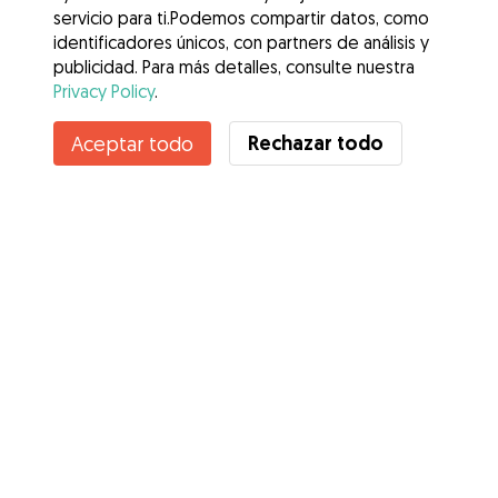
servicio para ti.Podemos compartir datos, como
identificadores únicos, con partners de análisis y
publicidad. Para más detalles, consulte nuestra
Privacy Policy
.
Rechazar todo
Aceptar todo
Servicios
Cómo funciona
Sobre Gudog
Opiniones
Cobertura Veterinaria
Consejos para dueños de perros