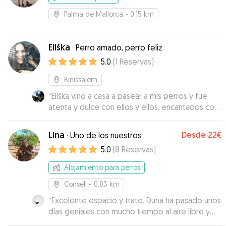
Palma de Mallorca
- 0.15 km
Eliška
·
Perro amado, perro feliz.
5.0
(
1
Reservas
)
Binissalem
“
Eliška vino a casa a pasear a mis perros y fue
atenta y dulce con ellos y ellos, encantados con
Eliška! ¡Repetiré!
”
Lina
Desde
22€
·
Uno de los nuestros
5.0
(
8
Reservas
)
Alojamiento para perros
Consell
- 0.83 km
“
Excelente espacio y trato. Duna ha pasado unos
días geniales con mucho tiempo al aire libre y
disfrutando. Gran servicio.
”