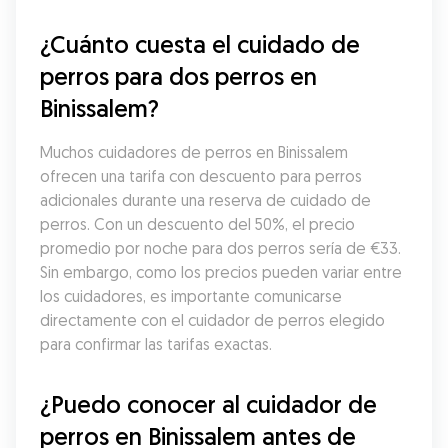
¿Cuánto cuesta el cuidado de 
perros para dos perros en 
Binissalem?
Muchos cuidadores de perros en Binissalem 
ofrecen una tarifa con descuento para perros 
adicionales durante una reserva de cuidado de 
perros. Con un descuento del 50%, el precio 
promedio por noche para dos perros sería de €33. 
Sin embargo, como los precios pueden variar entre 
los cuidadores, es importante comunicarse 
directamente con el cuidador de perros elegido 
para confirmar las tarifas exactas.
¿Puedo conocer al cuidador de 
perros en Binissalem antes de 