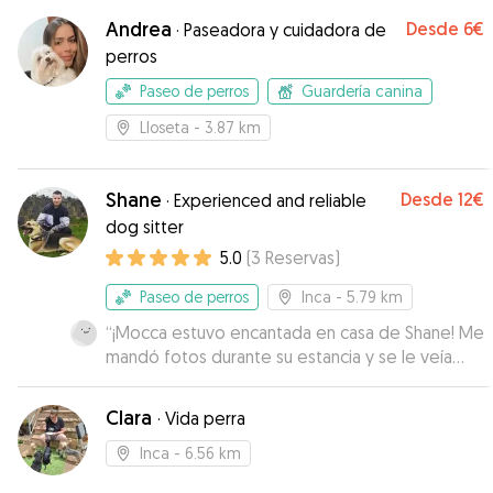
Andrea
Desde
6€
·
Paseadora y cuidadora de
perros
Paseo de perros
Guardería canina
Lloseta
- 3.87 km
Shane
Desde
12€
·
Experienced and reliable
dog sitter
5.0
(
3
Reservas
)
Paseo de perros
Inca
- 5.79 km
“
¡Mocca estuvo encantada en casa de Shane! Me
mandó fotos durante su estancia y se le veía
muy contenta y tranquila. Sin duda, lo
recomiendo y repetiremos si tenemos ocasión.
”
Clara
·
Vida perra
Inca
- 6.56 km