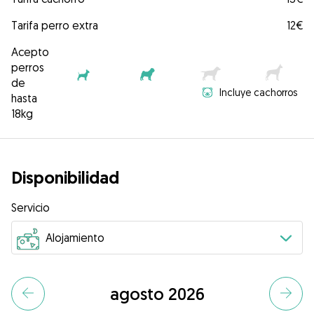
Tarifa perro extra
12€
Acepto
perros
de
Incluye cachorros
hasta
18kg
Disponibilidad
Servicio
agosto 2026