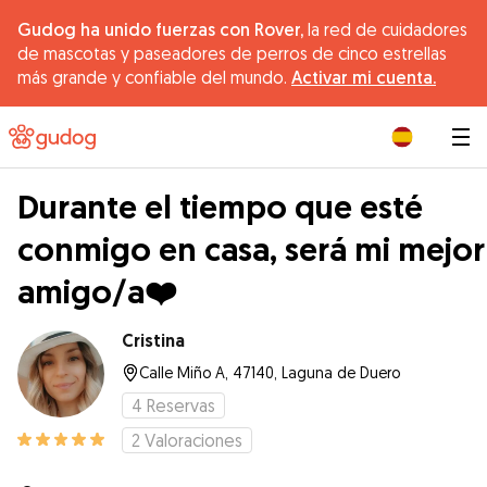
Gudog ha unido fuerzas con Rover,
la red de cuidadores
de mascotas y paseadores de perros de cinco estrellas
más grande y confiable del mundo.
Activar mi cuenta.
|
Durante el tiempo que esté
conmigo en casa, será mi mejor
amigo/a❤️
Cristina
Calle Miño A, 47140, Laguna de Duero
4
Reservas
2
Valoraciones