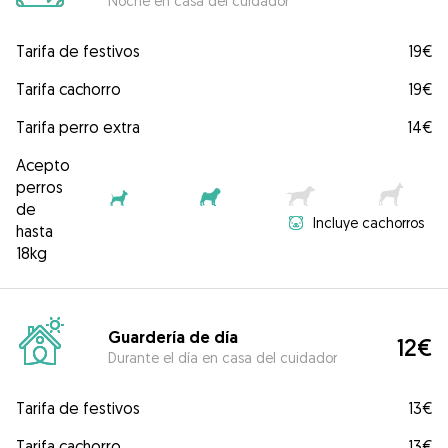
Noche en casa del cuidador
Tarifa de festivos
19€
Tarifa cachorro
19€
Tarifa perro extra
14€
Acepto
perros
de
Incluye cachorros
hasta
18kg
Guardería de día
12€
Durante el día en casa del cuidador
Tarifa de festivos
13€
Tarifa cachorro
13€