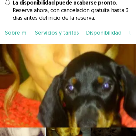
La disponibilidad puede acabarse pronto.
Reserva ahora, con cancelación gratuita hasta 3
días antes del inicio de la reserva.
Sobre mí
Servicios y tarifas
Disponibilidad
Ub