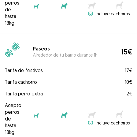
perros
de
Incluye cachorros
hasta
18kg
Paseos
15€
Alrededor de tu barrio durante 1h
Tarifa de festivos
17€
Tarifa cachorro
10€
Tarifa perro extra
12€
Acepto
perros
de
Incluye cachorros
hasta
18kg