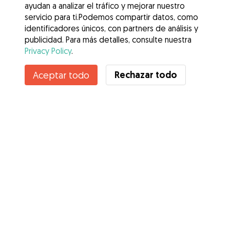
ayudan a analizar el tráfico y mejorar nuestro
servicio para ti.Podemos compartir datos, como
identificadores únicos, con partners de análisis y
publicidad. Para más detalles, consulte nuestra
Privacy Policy
.
Contacta con laura
Rechazar todo
Aceptar todo
¿Conoces los Beneficios de Gudog? Ver más
Servicios
Cómo funciona
Sobre Gudog
Opiniones
Cobertura Veterinaria
Consejos para dueños de perros