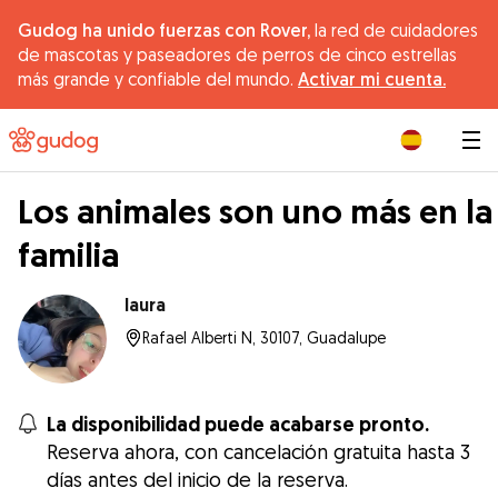
Gudog ha unido fuerzas con Rover,
la red de cuidadores
de mascotas y paseadores de perros de cinco estrellas
más grande y confiable del mundo.
Activar mi cuenta.
|
Los animales son uno más en la
familia
laura
Rafael Alberti N, 30107, Guadalupe
La disponibilidad puede acabarse pronto.
Reserva ahora, con cancelación gratuita hasta 3
días antes del inicio de la reserva.