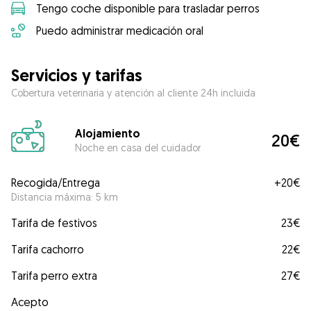
Tengo coche disponible para trasladar perros
Puedo administrar medicación oral
Servicios y tarifas
Cobertura veterinaria y atención al cliente 24h incluida
Alojamiento
20€
Noche en casa del cuidador
Recogida/Entrega
+
20€
Distancia máxima: 5 km
Tarifa de festivos
23€
Tarifa cachorro
22€
Tarifa perro extra
27€
Acepto