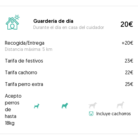
Guardería de día
20€
Durante el día en casa del cuidador
Recogida/Entrega
+
20€
Distancia máxima: 5 km
Tarifa de festivos
23€
Tarifa cachorro
22€
Tarifa perro extra
25€
Acepto
perros
de
Incluye cachorros
hasta
18kg