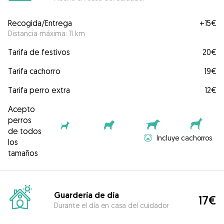
Recogida/Entrega
+
15€
Distancia máxima: 11 km
Tarifa de festivos
20€
Tarifa cachorro
19€
Tarifa perro extra
12€
Acepto
perros
de todos
Incluye cachorros
los
tamaños
Guardería de día
17€
Durante el día en casa del cuidador