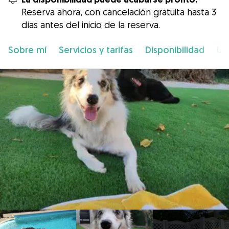
Reserva ahora, con cancelación gratuita hasta 3
días antes del inicio de la reserva.
Sobre mí
Servicios y tarifas
Disponibilidad
Ub