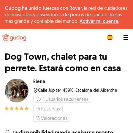
Gudog ha unido fuerzas con Rover,
la red de cuidadores
de mascotas y paseadores de perros de cinco estrellas
más grande y confiable del mundo.
Activar mi cuenta.
|
Dog Town, chalet para tu
perrete. Estará como en casa
Elena
Calle Júpiter, 45910, Escalona del Alberche
1
Usuarios recurrentes
16
Reservas
15
Valoraciones
La disponibilidad puede acabarse pronto.