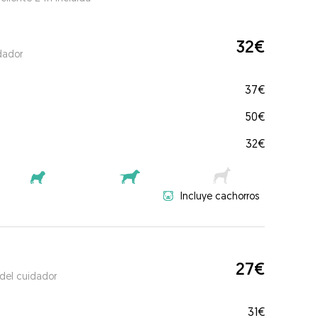
32€
dador
37€
50€
32€
Incluye cachorros
27€
 del cuidador
31€