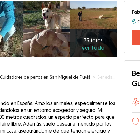
Fab
33
fotos
ver
33 fotos
ver todo
todo
Be
Cuidadores de perros en San Miguel de Fluviá
»
Seriedad y confianza antes de todo 😊
G
iendo en España. Amo los animales, especialmente los
idándolos en un entorno acogedor y seguro. Mi
300 metros cuadrados, un espacio perfecto para que
l aire libre. Además, suelo pasear a menudo por los
i casa, asegurándome de que tengan ejercicio y