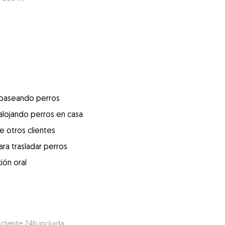
 paseando perros
alojando perros en casa
e otros clientes
ra trasladar perros
ión oral
 cliente 24h incluida