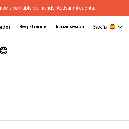
ande y confiable del mundo.
Activar mi cuenta.
Registrarme
Iniciar sesión
dador
España
😊