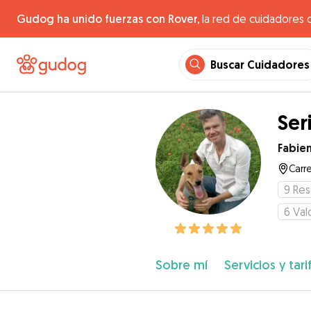
Gudog ha unido fuerzas con Rover,
la red de cuidadores 
Buscar Cuidadores
Ser
Fabie
Carre
9
Res
6
Val
Sobre mí
Servicios y tari