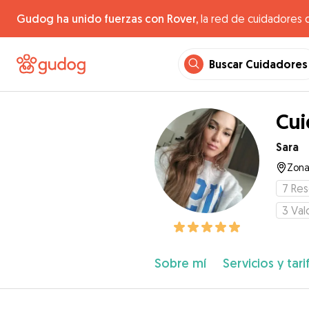
Gudog ha unido fuerzas con Rover,
la red de cuidadores 
Buscar Cuidadores
Cui
Sara
Zona 
7
Res
3
Val
Sobre mí
Servicios y tari