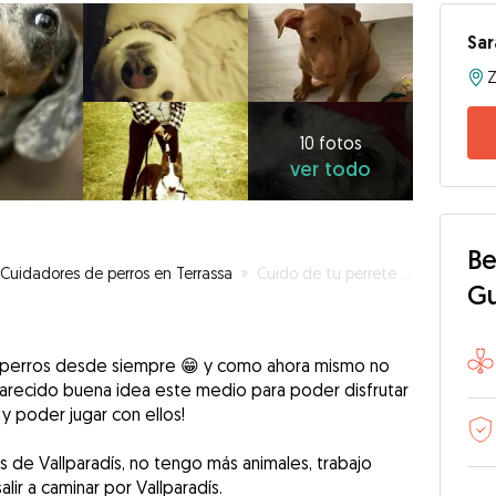
Sar
10
fotos
ver
10 fotos
ver todo
todo
Be
Cuidadores de perros en Terrassa
»
Cuido de tu perrete con mucho LOVE! 🥰🤍🐶
G
os perros desde siempre 😁 y como ahora mismo no
arecido buena idea este medio para poder disfrutar
y poder jugar con ellos!
os de Vallparadís, no tengo más animales, trabajo
ir a caminar por Vallparadís.