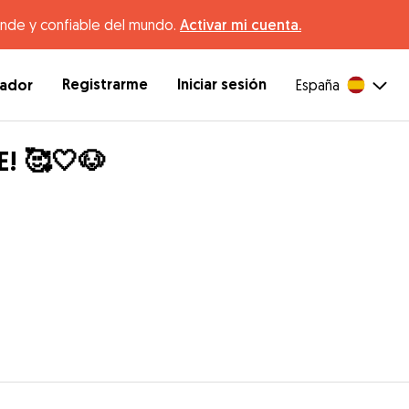
ande y confiable del mundo.
Activar mi cuenta.
Registrarme
Iniciar sesión
dador
España
! 🥰🤍🐶