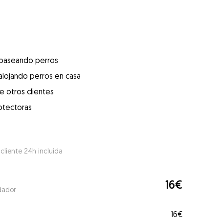
 paseando perros
alojando perros en casa
e otros clientes
otectoras
 cliente 24h incluida
16€
dador
16€