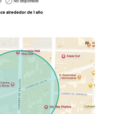
o
No disponible
ace alrededor de 1 año