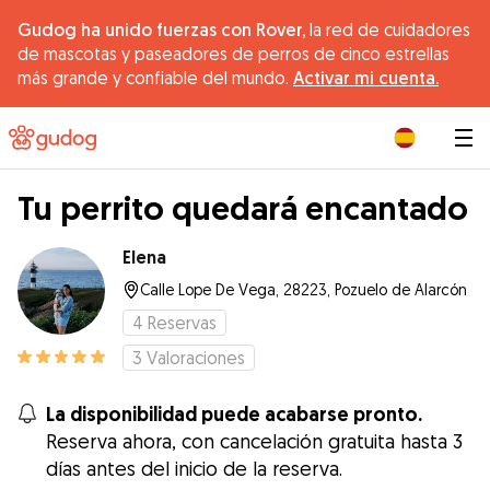
Gudog ha unido fuerzas con Rover,
la red de cuidadores
de mascotas y paseadores de perros de cinco estrellas
más grande y confiable del mundo.
Activar mi cuenta.
|
Tu perrito quedará encantado
Elena
Calle Lope De Vega, 28223, Pozuelo de Alarcón
4
Reservas
3
Valoraciones
La disponibilidad puede acabarse pronto.
Reserva ahora, con cancelación gratuita hasta 3
días antes del inicio de la reserva.