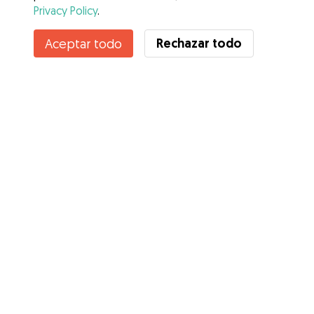
Privacy Policy
.
Contacta con Elena
Rechazar todo
Aceptar todo
¿Conoces los Beneficios de Gudog? Ver más
Servicios
Cómo funciona
Sobre Gudog
Opiniones
Cobertura Veterinaria
Consejos para dueños de perros
Consejos para cuidadores
Hazte cuidador