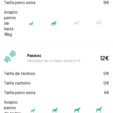
Tarifa perro extra
15€
Acepto
perros
de
hasta
18kg
Paseos
12€
Alrededor de tu barrio durante 1h
Tarifa de festivos
12€
Tarifa cachorro
12€
Tarifa perro extra
6€
Acepto
perros