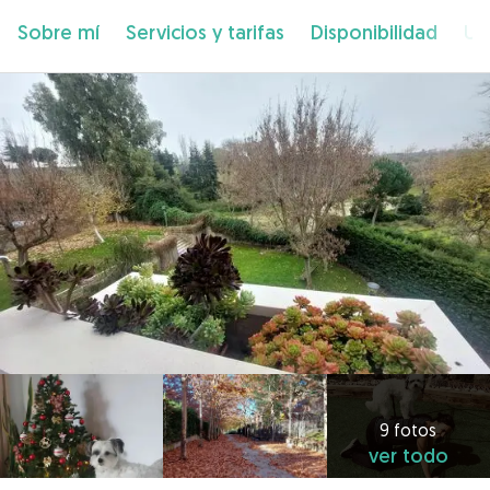
Sobre mí
Servicios y tarifas
Disponibilidad
Ub
9 fotos
ver todo