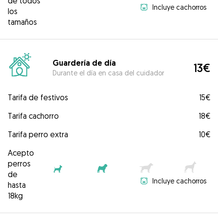
de todos
Incluye cachorros
los
tamaños
Guardería de día
13€
Durante el día en casa del cuidador
Tarifa de festivos
15€
Tarifa cachorro
18€
Tarifa perro extra
10€
Acepto
perros
de
Incluye cachorros
hasta
18kg