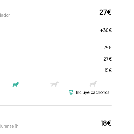
27€
dador
+
30€
29€
27€
15€
Incluye cachorros
18€
durante 1h