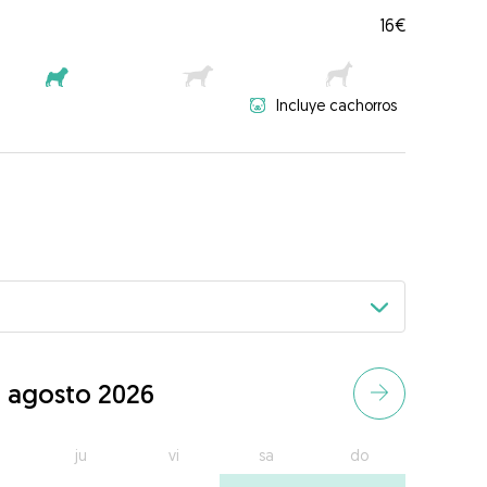
16€
Incluye cachorros
agosto 2026
ju
vi
sa
do