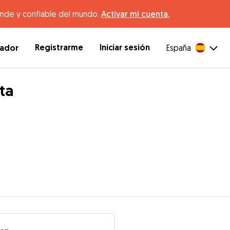
ande y confiable del mundo.
Activar mi cuenta.
Registrarme
Iniciar sesión
dador
España
ta