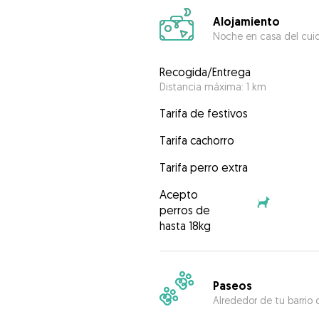
Alojamiento
Noche en casa del cui
Recogida/Entrega
Distancia máxima: 1 km
Tarifa de festivos
Tarifa cachorro
Tarifa perro extra
Acepto
perros de
hasta 18kg
Paseos
Alrededor de tu barrio 