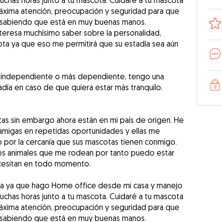
muchas horas junto a tu mascota. Cuidaré a tu mascota
 máxima atención, preocupación y seguridad para que
ar sabiendo que está en muy buenas manos.
eresa muchísimo saber sobre la personalidad,
ota ya que eso me permitirá que su estadía sea aún
 independiente o más dependiente, tengo una
adía en caso de que quiera estar más tranquilo.
s sin embargo ahora están en mi país de origen. He
amigas en repetidas oportunidades y ellas me
o por la cercanía que sus mascotas tienen conmigo.
os animales que me rodean por tanto puedo estar
cesitan en todo momento.
lia ya que hago Home office desde mi casa y manejo
muchas horas junto a tu mascota. Cuidaré a tu mascota
 máxima atención, preocupación y seguridad para que
ar sabiendo que está en muy buenas manos.