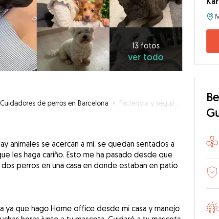
Ka
13
fotos
ver
13 fotos
ver todo
todo
Be
Cuidadores de perros en Barcelona
»
Paciencia y seguridad para tu mascota
G
hay animales se acercan a mi, se quedan sentados a
que les haga cariño. Esto me ha pasado desde que
 y dos perros en una casa en donde estaban en patio
lia ya que hago Home office desde mi casa y manejo