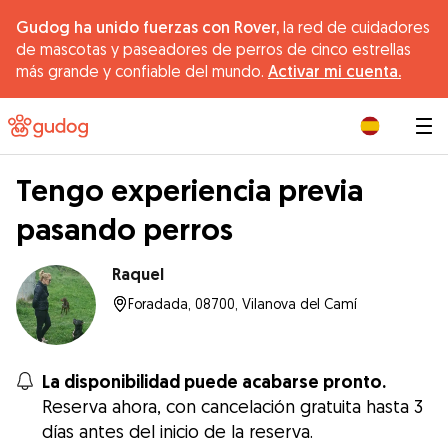
Gudog ha unido fuerzas con Rover,
la red de cuidadores
de mascotas y paseadores de perros de cinco estrellas
más grande y confiable del mundo.
Activar mi cuenta.
|
Tengo experiencia previa
pasando perros
Raquel
Foradada, 08700, Vilanova del Camí
La disponibilidad puede acabarse pronto.
Reserva ahora, con cancelación gratuita hasta 3
días antes del inicio de la reserva.