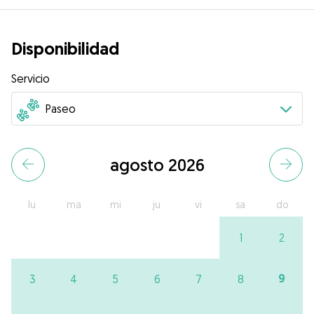
Disponibilidad
Servicio
agosto 2026
lu
ma
mi
ju
vi
sa
do
1
2
9
3
4
5
6
7
8