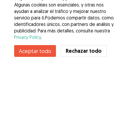
Algunas cookies son esenciales, y otras nos
ayudan a analizar el tráfico y mejorar nuestro
servicio para ti.Podemos compartir datos, como
identificadores únicos, con partners de análisis y
publicidad. Para más detalles, consulte nuestra
Privacy Policy
.
Contacta con Raquel
Rechazar todo
Aceptar todo
¿Conoces los Beneficios de Gudog? Ver más
Servicios
Cómo funciona
Sobre Gudog
Opiniones
Cobertura Veterinaria