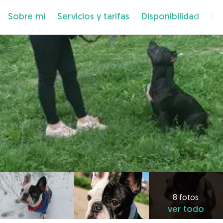
Sobre mí
Servicios y tarifas
Disponibilidad
Ub
8 fotos
ver todo