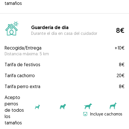
tamaños
Guardería de día
8€
Durante el día en casa del cuidador
Recogida/Entrega
+
10€
Distancia máxima: 5 km
Tarifa de festivos
8€
Tarifa cachorro
20€
Tarifa perro extra
8€
Acepto
perros
de todos
Incluye cachorros
los
tamaños