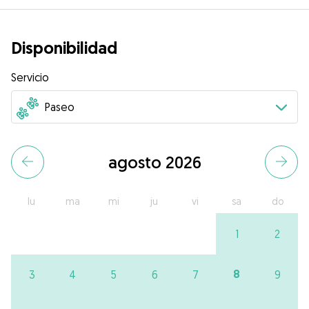
Disponibilidad
Servicio
agosto 2026
lu
ma
mi
ju
vi
sa
do
1
2
8
3
4
5
6
7
9