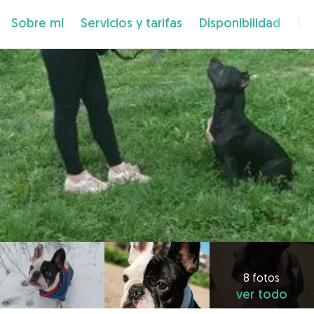
Sobre mí
Servicios y tarifas
Disponibilidad
Ub
8 fotos
ver todo