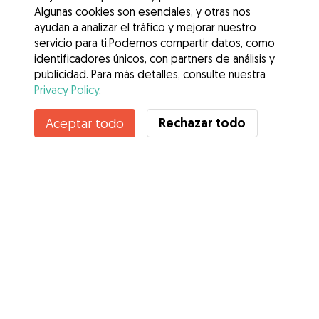
Algunas cookies son esenciales, y otras nos
ayudan a analizar el tráfico y mejorar nuestro
servicio para ti.Podemos compartir datos, como
identificadores únicos, con partners de análisis y
publicidad. Para más detalles, consulte nuestra
Privacy Policy
.
Contacta con Raquel
Rechazar todo
Aceptar todo
¿Conoces los Beneficios de Gudog? Ver más
Servicios
Cómo funciona
Sobre Gudog
Opiniones
Cobertura Veterinaria