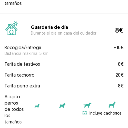
tamaños
Guardería de día
8€
Durante el día en casa del cuidador
Recogida/Entrega
+
10€
Distancia máxima: 5 km
Tarifa de festivos
8€
Tarifa cachorro
20€
Tarifa perro extra
8€
Acepto
perros
de todos
Incluye cachorros
los
tamaños