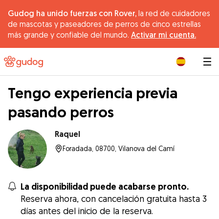
Gudog ha unido fuerzas con Rover,
la red de cuidadores
de mascotas y paseadores de perros de cinco estrellas
más grande y confiable del mundo.
Activar mi cuenta.
|
Tengo experiencia previa
pasando perros
Raquel
Foradada, 08700, Vilanova del Camí
La disponibilidad puede acabarse pronto.
Reserva ahora, con cancelación gratuita hasta 3
días antes del inicio de la reserva.