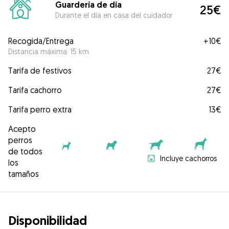
Guardería de día
25€
Durante el día en casa del cuidador
Recogida/Entrega
+
10€
Distancia máxima: 15 km
Tarifa de festivos
27€
Tarifa cachorro
27€
Tarifa perro extra
13€
Acepto
perros
de todos
Incluye cachorros
los
tamaños
Disponibilidad