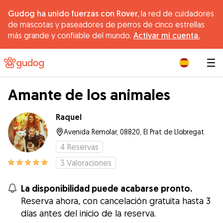
Gudog ha unido fuerzas con Rover,
la red de cuidadores
de mascotas y paseadores de perros de cinco estrellas
más grande y confiable del mundo.
Activar mi cuenta.
|
Amante de los animales
Raquel
Avenida Remolar, 08820, El Prat de Llobregat
4
Reservas
3
Valoraciones
La disponibilidad puede acabarse pronto.
Reserva ahora, con cancelación gratuita hasta 3
días antes del inicio de la reserva.