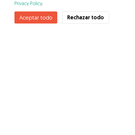
Privacy Policy
.
Contacta con Raquel
Rechazar todo
Aceptar todo
¿Conoces los Beneficios de Gudog? Ver más
Servicios
Cómo funciona
Sobre Gudog
Opiniones
Cobertura Veterinaria
Consejos para dueños de perros
Consejos para cuidadores
Hazte cuidador