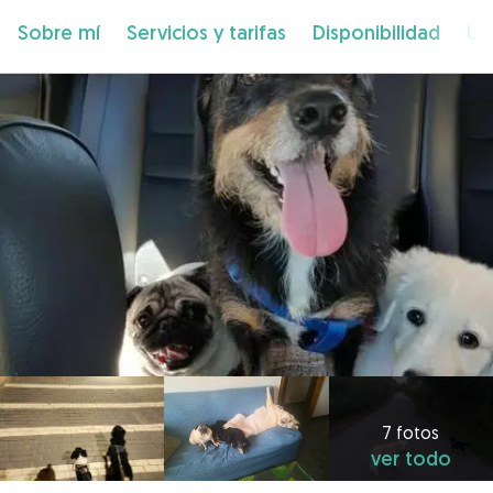
Sobre mí
Servicios y tarifas
Disponibilidad
Ub
7 fotos
ver todo