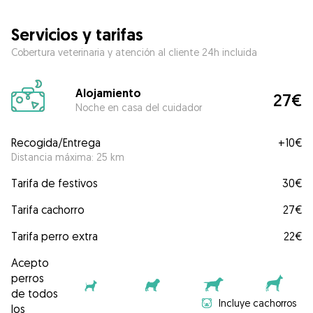
Servicios y tarifas
Cobertura veterinaria y atención al cliente 24h incluida
Alojamiento
27€
Noche en casa del cuidador
Recogida/Entrega
+
10€
Distancia máxima: 25 km
Tarifa de festivos
30€
Tarifa cachorro
27€
Tarifa perro extra
22€
Acepto
perros
de todos
Incluye cachorros
los