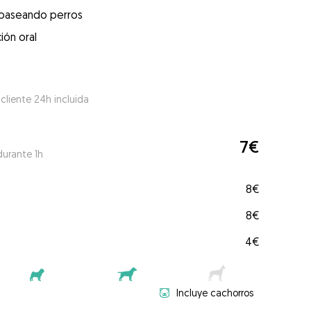
 paseando perros
ión oral
 cliente 24h incluida
7€
durante 1h
8€
8€
4€
Incluye cachorros