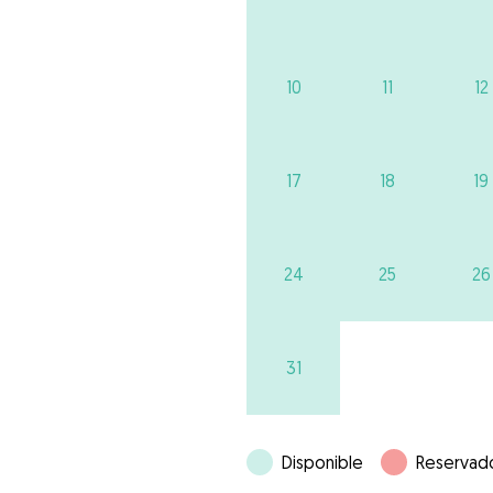
10
11
12
17
18
19
24
25
26
31
Disponible
Reservad