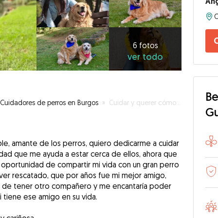
Ang
C
6
fotos
C
ver
6 fotos
ver todo
todo
Be
Cuidadores de perros en Burgos
»
Cuidar y querer cómo tú lo harías
G
e, amante de los perros, quiero dedicarme a cuidar
idad que me ayuda a estar cerca de ellos, ahora que
 oportunidad de compartir mi vida con un gran perro
iver rescatado, que por años fue mi mejor amigo,
ad de tener otro compañero y me encantaría poder
i tiene ese amigo en su vida.