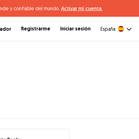
ande y confiable del mundo.
Activar mi cuenta.
Registrarme
Iniciar sesión
dador
España