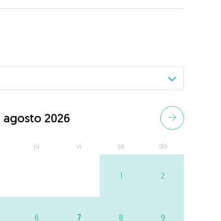
agosto 2026
ju
vi
sa
do
1
2
7
6
8
9