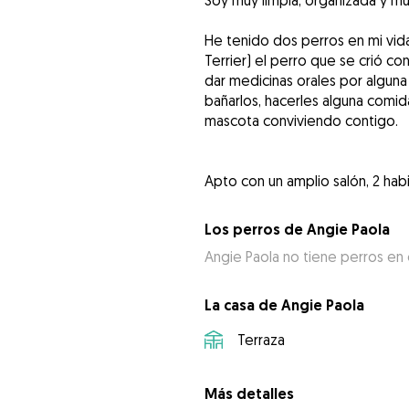
Soy muy limpia, organizada y mu
He tenido dos perros en mi vida 
Terrier) el perro que se crió 
dar medicinas orales por alguna
bañarlos, hacerles alguna comid
mascota conviviendo contigo.
Apto con un amplio salón, 2 hab
Los perros de Angie Paola
Angie Paola no tiene perros en
La casa de Angie Paola
Terraza
Más detalles