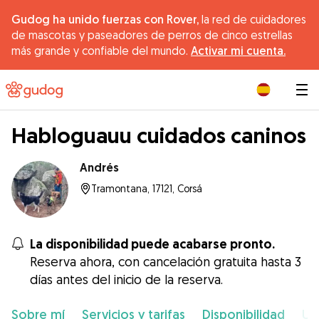
Gudog ha unido fuerzas con Rover,
la red de cuidadores
de mascotas y paseadores de perros de cinco estrellas
más grande y confiable del mundo.
Activar mi cuenta.
|
Habloguauu cuidados caninos
Andrés
Tramontana, 17121, Corsá
La disponibilidad puede acabarse pronto.
Reserva ahora, con cancelación gratuita hasta 3
días antes del inicio de la reserva.
Sobre mí
Servicios y tarifas
Disponibilidad
Ub