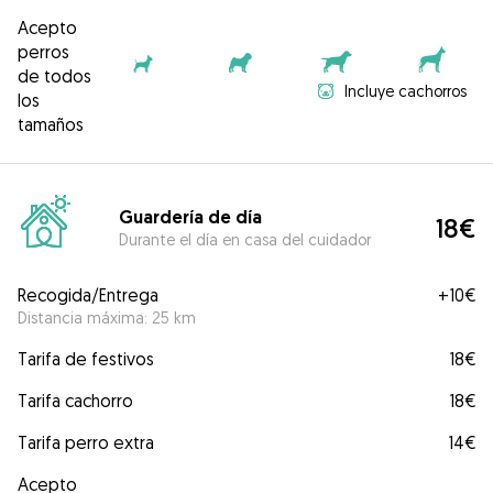
Acepto
perros
de todos
Incluye cachorros
los
tamaños
Guardería de día
18€
Durante el día en casa del cuidador
Recogida/Entrega
+
10€
Distancia máxima: 25 km
Tarifa de festivos
18€
Tarifa cachorro
18€
Tarifa perro extra
14€
Acepto