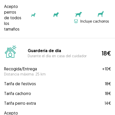
Acepto
perros
de todos
Incluye cachorros
los
tamaños
Guardería de día
18€
Durante el día en casa del cuidador
Recogida/Entrega
+
10€
Distancia máxima: 25 km
Tarifa de festivos
18€
Tarifa cachorro
18€
Tarifa perro extra
14€
Acepto