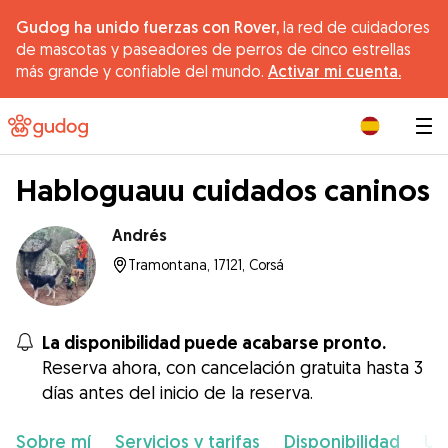
Gudog ha unido fuerzas con Rover,
la red de cuidadores
de mascotas y paseadores de perros de cinco estrellas
más grande y confiable del mundo.
Activar mi cuenta.
|
Habloguauu cuidados caninos
Andrés
Tramontana, 17121, Corsá
La disponibilidad puede acabarse pronto.
Reserva ahora, con cancelación gratuita hasta 3
días antes del inicio de la reserva.
Sobre mí
Servicios y tarifas
Disponibilidad
Ub