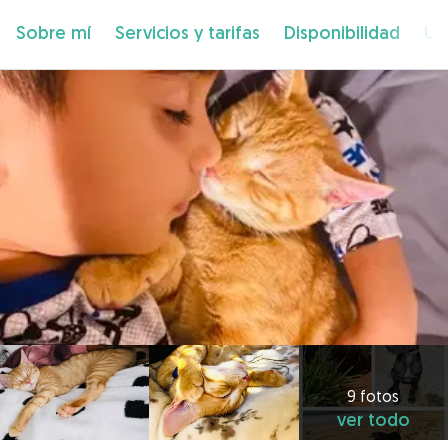
Sobre mí
Servicios y tarifas
Disponibilidad
Ub
9 fotos
ver todo