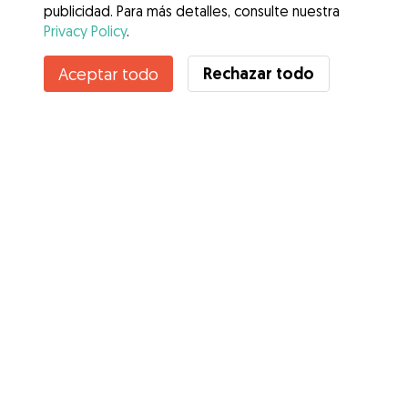
publicidad. Para más detalles, consulte nuestra
Privacy Policy
.
Contacta con Karol
Rechazar todo
Aceptar todo
¿Conoces los Beneficios de Gudog? Ver más
Servicios
Cómo funciona
Sobre Gudog
Opiniones
Cobertura Veterinaria
Consejos para dueños de perros
Consejos para cuidadores