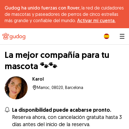
Gudog ha unido fuerzas con Rover,
la red de cuidadores
de mascotas y paseadores de perros de cinco estrellas
más grande y confiable del mundo.
Activar mi cuenta.
|
La mejor compañía para tu
mascota 🐾🐾
Karol
Marroc, 08020, Barcelona
La disponibilidad puede acabarse pronto.
Reserva ahora, con cancelación gratuita hasta 3
días antes del inicio de la reserva.