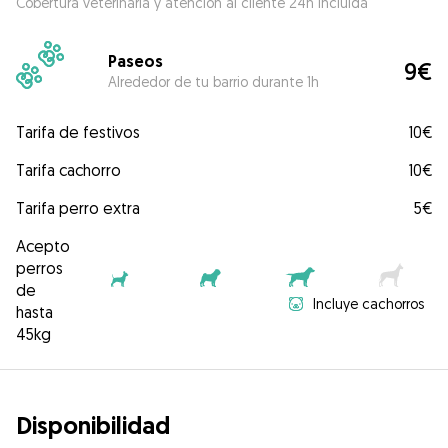
Cobertura veterinaria y atención al cliente 24h incluida
Paseos
9€
Alrededor de tu barrio durante 1h
Tarifa de festivos
10€
Tarifa cachorro
10€
Tarifa perro extra
5€
Acepto
perros
de
Incluye cachorros
hasta
45kg
Disponibilidad