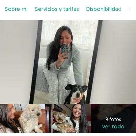
Sobre mí
Servicios y tarifas
Disponibilidad
Ub
9 fotos
ver todo