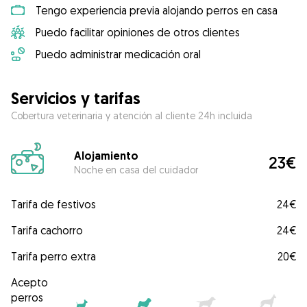
Tengo experiencia previa alojando perros en casa
Puedo facilitar opiniones de otros clientes
Puedo administrar medicación oral
Servicios y tarifas
Cobertura veterinaria y atención al cliente 24h incluida
Alojamiento
23€
Noche en casa del cuidador
Tarifa de festivos
24€
Tarifa cachorro
24€
Tarifa perro extra
20€
Acepto
perros