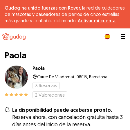
Gudog ha unido fuerzas con Rover,
la red de cuidadores
de mascotas y paseadores de perros de cinco estrellas
más grande y confiable del mundo.
Activar mi cuenta.
|
Paola
Paola
Carrer De Viladomat, 08015, Barcelona
3
Reservas
2
Valoraciones
La disponibilidad puede acabarse pronto.
Reserva ahora, con cancelación gratuita hasta 3
días antes del inicio de la reserva.