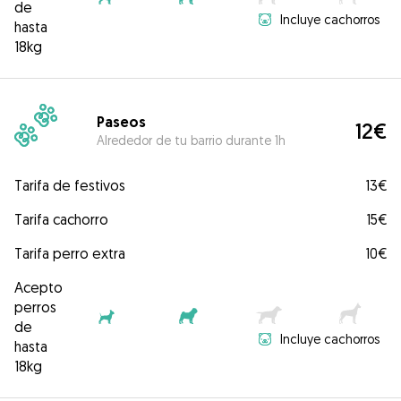
de
Incluye cachorros
hasta
18kg
Paseos
12€
Alrededor de tu barrio durante 1h
Tarifa de festivos
13€
Tarifa cachorro
15€
Tarifa perro extra
10€
Acepto
perros
de
Incluye cachorros
hasta
18kg