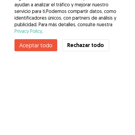
ayudan a analizar el tráfico y mejorar nuestro
servicio para ti.Podemos compartir datos, como
identificadores únicos, con partners de análisis y
publicidad. Para más detalles, consulte nuestra
Privacy Policy
.
Contacta con Paola
Rechazar todo
Aceptar todo
¿Conoces los Beneficios de Gudog? Ver más
Servicios
Cómo funciona
Sobre Gudog
Opiniones
Cobertura Veterinaria
Consejos para dueños de perros