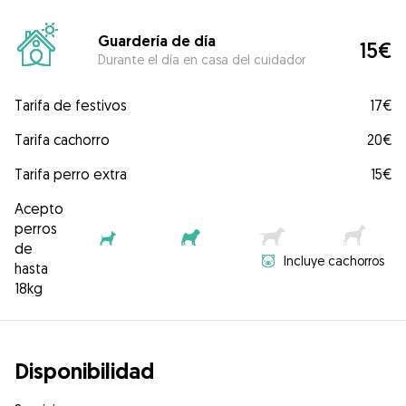
Guardería de día
15€
Durante el día en casa del cuidador
Tarifa de festivos
17€
Tarifa cachorro
20€
Tarifa perro extra
15€
Acepto
perros
de
Incluye cachorros
hasta
18kg
Disponibilidad