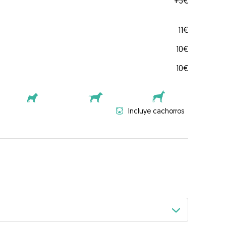
+
5€
11€
10€
10€
Incluye cachorros