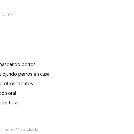
 10 m²
 paseando perros
alojando perros en casa
e otros clientes
ión oral
otectoras
 cliente 24h incluida