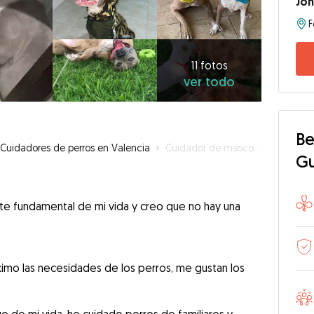
Jo
F
11
fotos
ver
11 fotos
ver todo
todo
Be
Cuidadores de perros en Valencia
»
Cuidador de mascotas
G
rte fundamental de mi vida y creo que no hay una
ximo las necesidades de los perros, me gustan los