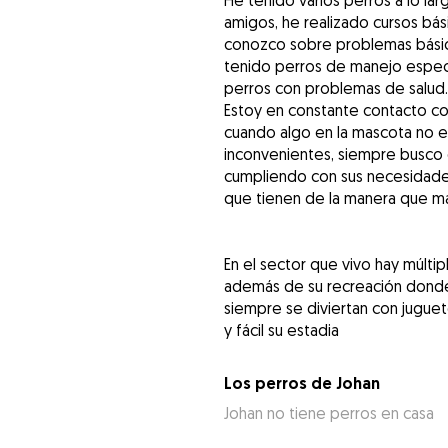
He tenido varios perros a lo lar
amigos, he realizado cursos bá
conozco sobre problemas básic
tenido perros de manejo espec
perros con problemas de salud.
Estoy en constante contacto c
cuando algo en la mascota no 
inconvenientes, siempre busco 
cumpliendo con sus necesidades
que tienen de la manera que m
En el sector que vivo hay múlti
además de su recreación donde
siempre se diviertan con jugue
y fácil su estadia
Los perros de Johan
Johan no tiene perros en casa