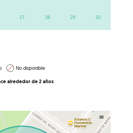
27
28
29
30
o
No disponible
ace alrededor de 2 años