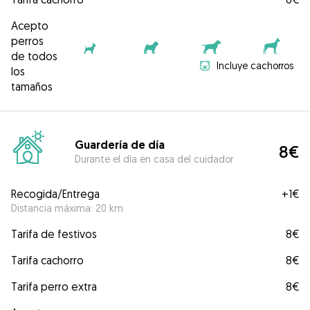
Acepto
perros
de todos
Incluye cachorros
los
tamaños
Guardería de día
8€
Durante el día en casa del cuidador
Recogida/Entrega
+
1€
Distancia máxima: 20 km
Tarifa de festivos
8€
Tarifa cachorro
8€
Tarifa perro extra
8€