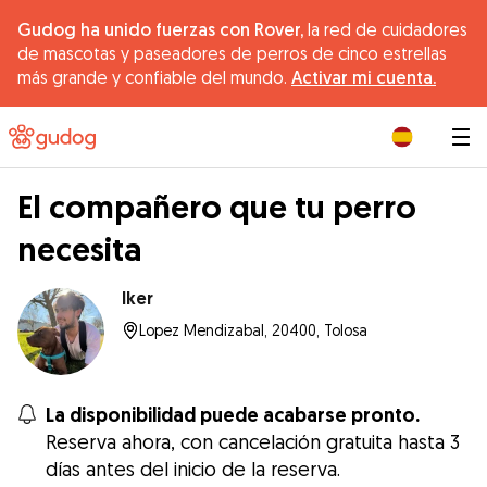
Gudog ha unido fuerzas con Rover,
la red de cuidadores
de mascotas y paseadores de perros de cinco estrellas
más grande y confiable del mundo.
Activar mi cuenta.
|
El compañero que tu perro
necesita
Iker
Lopez Mendizabal, 20400, Tolosa
La disponibilidad puede acabarse pronto.
Reserva ahora, con cancelación gratuita hasta 3
días antes del inicio de la reserva.