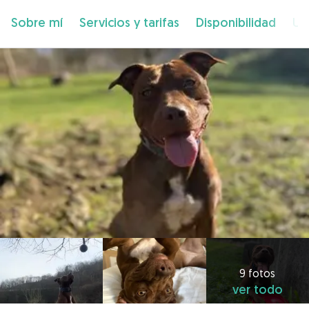
Sobre mí
Servicios y tarifas
Disponibilidad
Ub
9 fotos
ver todo