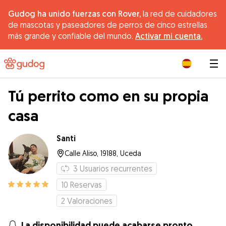
Gudog ha unido fuerzas con Rover,
la red de cuidadores
de mascotas y paseadores de perros de cinco estrellas
más grande y confiable del mundo.
Activar mi cuenta.
|
Tú perrito como en su propia
casa
Santi
Calle Aliso, 19188, Uceda
3
Usuarios recurrentes
10
Reservas
2
Valoraciones
La disponibilidad puede acabarse pronto.