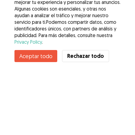
mejorar tu experiencia y personalizar tus anuncios.
Algunas cookies son esenciales, y otras nos
ayudan a analizar el tráfico y mejorar nuestro
servicio para ti.Podemos compartir datos, como
identificadores únicos, con partners de análisis y
publicidad. Para más detalles, consulte nuestra
Privacy Policy
.
Contacta con Santi
Rechazar todo
Aceptar todo
¿Conoces los Beneficios de Gudog? Ver más
Servicios
Cómo funciona
Sobre Gudog
Opiniones
Cobertura Veterinaria