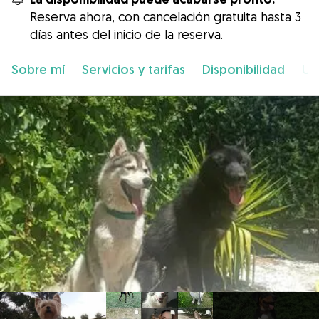
Reserva ahora, con cancelación gratuita hasta 3
días antes del inicio de la reserva.
Sobre mí
Servicios y tarifas
Disponibilidad
Ub