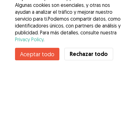
Algunas cookies son esenciales, y otras nos
ayudan a analizar el tráfico y mejorar nuestro
servicio para ti.Podemos compartir datos, como
identificadores únicos, con partners de análisis y
publicidad. Para más detalles, consulte nuestra
Privacy Policy
.
Contacta con Maria del Rosario
Rechazar todo
Aceptar todo
¿Conoces los Beneficios de Gudog? Ver más
Servicios
Cómo funciona
Sobre Gudog
Opiniones
Cobertura Veterinaria