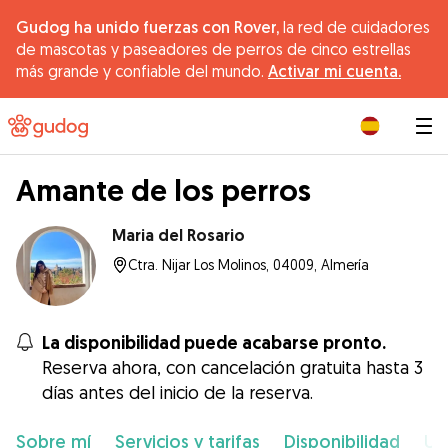
Gudog ha unido fuerzas con Rover,
la red de cuidadores
de mascotas y paseadores de perros de cinco estrellas
más grande y confiable del mundo.
Activar mi cuenta.
|
Amante de los perros
Maria del Rosario
Ctra. Nijar Los Molinos, 04009, Almería
La disponibilidad puede acabarse pronto.
Reserva ahora, con cancelación gratuita hasta 3
días antes del inicio de la reserva.
Sobre mí
Servicios y tarifas
Disponibilidad
Ub