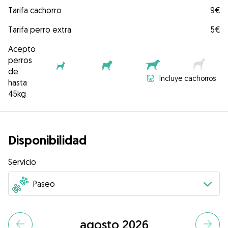
Tarifa cachorro
9€
Tarifa perro extra
5€
Acepto
perros
de
Incluye cachorros
hasta
45kg
Disponibilidad
Servicio
agosto 2026