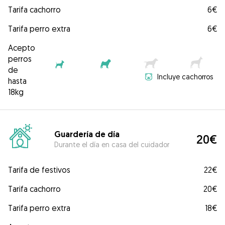
Tarifa cachorro
6€
Tarifa perro extra
6€
Acepto
perros
de
Incluye cachorros
hasta
18kg
Guardería de día
20€
Durante el día en casa del cuidador
Tarifa de festivos
22€
Tarifa cachorro
20€
Tarifa perro extra
18€