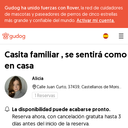
Gudog ha unido fuerzas con Rover,
la red de cuidadores
de mascotas y paseadores de perros de cinco estrellas
más grande y confiable del mundo.
Activar mi cuenta.
|
Casita familiar , se sentirá como
en casa
Alicia
Calle Juan Curto, 37439, Castellanos de Moriscos
1
Reservas
La disponibilidad puede acabarse pronto.
Reserva ahora, con cancelación gratuita hasta 3
días antes del inicio de la reserva.