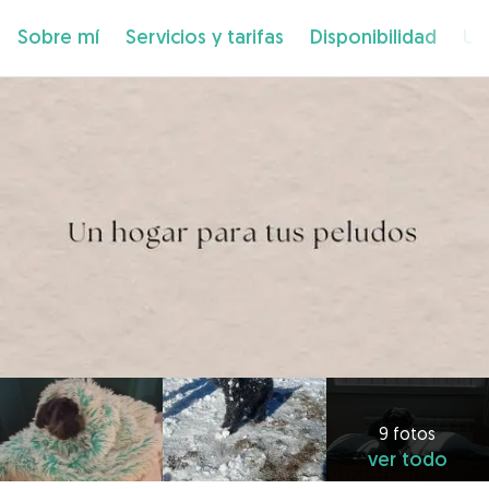
Sobre mí
Servicios y tarifas
Disponibilidad
Ub
9 fotos
ver todo