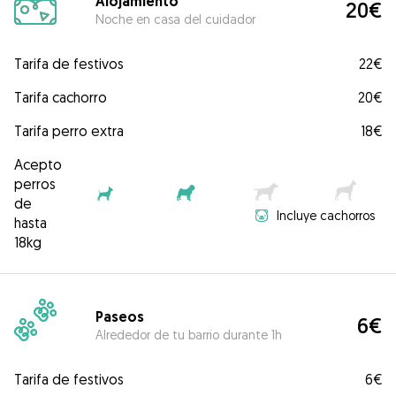
Alojamiento
20€
Noche en casa del cuidador
Tarifa de festivos
22€
Tarifa cachorro
20€
Tarifa perro extra
18€
Acepto
perros
de
Incluye cachorros
hasta
18kg
Paseos
6€
Alrededor de tu barrio durante 1h
Tarifa de festivos
6€