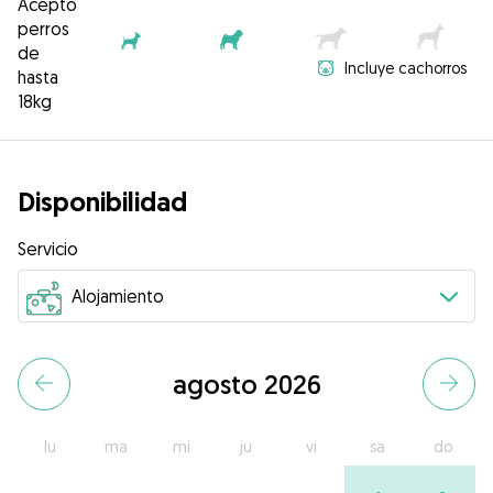
Acepto
perros
de
Incluye cachorros
hasta
18kg
Disponibilidad
Servicio
agosto 2026
lu
ma
mi
ju
vi
sa
do