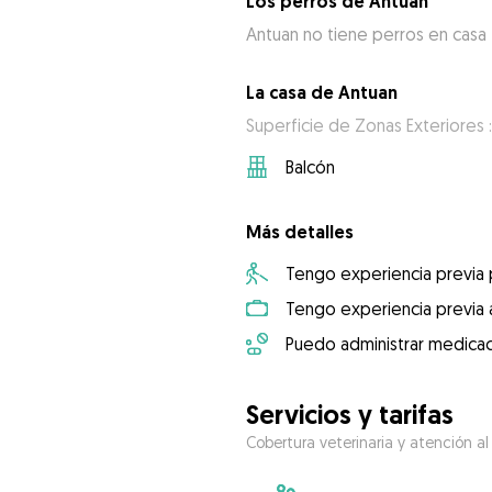
Los perros de Antuan
Antuan no tiene perros en casa
La casa de Antuan
Superficie de Zonas Exteriores :
Balcón
Más detalles
Tengo experiencia previa
Tengo experiencia previa 
Puedo administrar medicac
Servicios y tarifas
Cobertura veterinaria y atención al