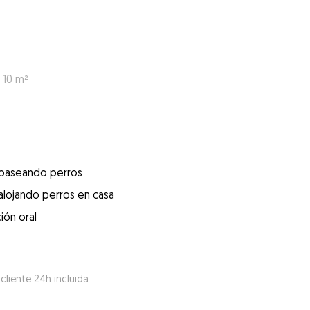
 10 m²
 paseando perros
alojando perros en casa
ión oral
 cliente 24h incluida