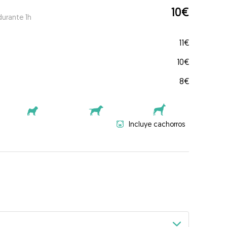
10€
durante 1h
11€
10€
8€
Incluye cachorros