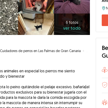
An
6
fotos
ver
6 fotos
ver todo
todo
Be
Cuidadores de perros en Las Palmas de Gran Canaria
»
Mascobienest
G
 animales en especial los perros me siento
ado y bienestar
ta lo peino quitándole el pelaje excesivo, bañaría(el
roductos exclusivos para su bienestar jugaría con el
da para la mascota le daría la comida escogida por
 la mascota de manera intensa sin interrumpir su