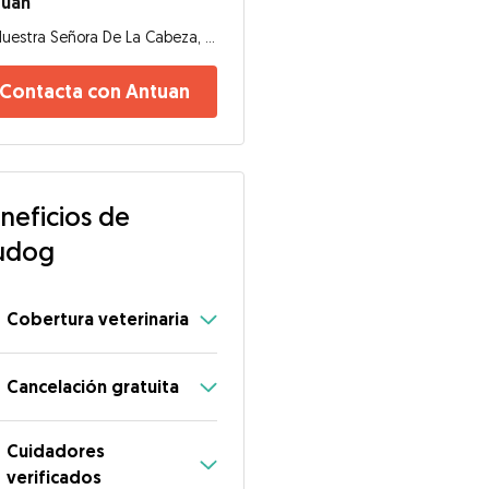
tuan
Nuestra Señora De La Cabeza, 35219, Las Palmas de Gran Canaria
Contacta con Antuan
neficios de
ar
udog
Cobertura veterinaria
Cancelación gratuita
Cuidadores
verificados