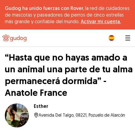
Gudog ha unido fuerzas con Rover,
la red de cuidadores
de mascotas y paseadores de perros de cinco estrellas
más grande y confiable del mundo.
Activar mi cuenta.
|
“Hasta que no hayas amado a
un animal una parte de tu alma
permanecerá dormida” -
Anatole France
Esther
Avenida Del Talgo, 08221, Pozuelo de Alarcón