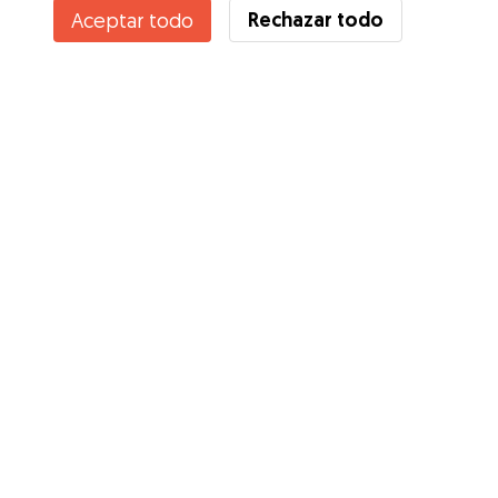
Rechazar todo
Aceptar todo
¿Conoces los Beneficios de Gudog? Ver más
Servicios
Cómo funciona
Sobre Gudog
Opiniones
Cobertura Veterinaria
Consejos para dueños de perros
Consejos para cuidadores
Hazte cuidador
Blog