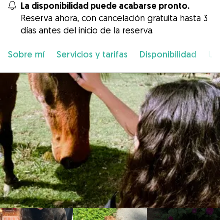
La disponibilidad puede acabarse pronto.
Reserva ahora, con cancelación gratuita hasta 3
días antes del inicio de la reserva.
Sobre mí
Servicios y tarifas
Disponibilidad
Ub