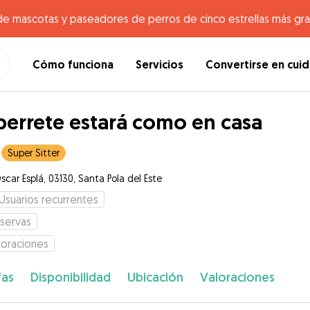
de mascotas y paseadores de perros de cinco estrellas más gr
Cómo funciona
Servicios
Convertirse en cui
perrete estará como en casa
Super Sitter
scar Esplá, 03130, Santa Pola del Este
Usuarios recurrentes
servas
loraciones
fas
Disponibilidad
Ubicación
Valoraciones