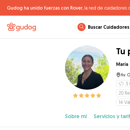
Gudog ha unido fuerzas con Rover,
la red de cuidadores 
Buscar Cuidadores
Tu 
María
Av. O
3
20
Re
14
Va
Sobre mí
Servicios y tari