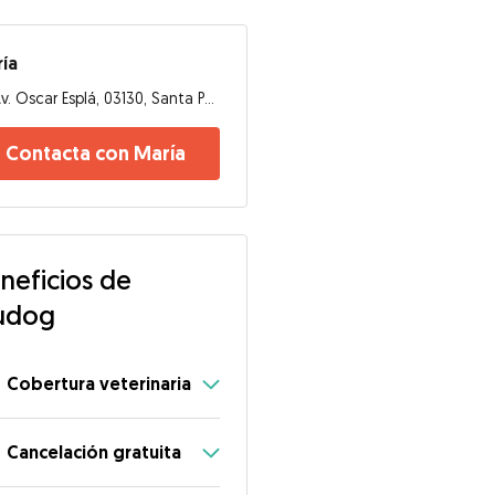
ía
Av. Oscar Esplá, 03130, Santa Pola del Este
Contacta con María
neficios de
udog
Cobertura veterinaria
Cancelación gratuita