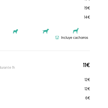
19€
14€
Incluye cachorros
11€
durante 1h
12€
12€
6€