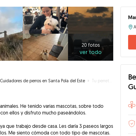
Mar
20
fotos
ver
20 fotos
ver todo
todo
Be
Cuidadores de perros en Santa Pola del Este
»
Tu perrete estará como en casa
G
animales. He tenido varias mascotas, sobre todo
 con ellos y disfruto mucho paseándolos.
ya que trabajo desde casa. Les daría 3 paseos largos
n ellos. Me siento cómoda con todo tipo de mascotas.