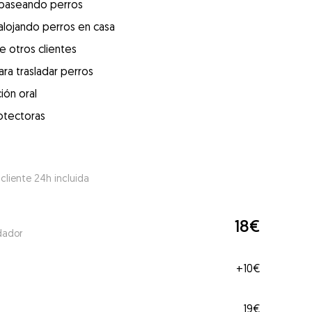
 paseando perros
alojando perros en casa
e otros clientes
ra trasladar perros
ión oral
otectoras
 cliente 24h incluida
18€
dador
+
10€
19€