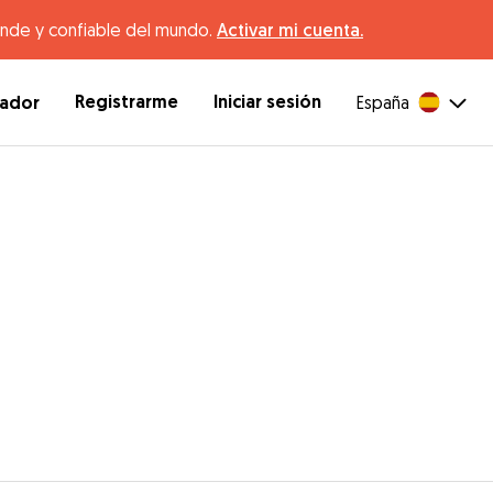
ande y confiable del mundo.
Activar mi cuenta.
Registrarme
Iniciar sesión
dador
España