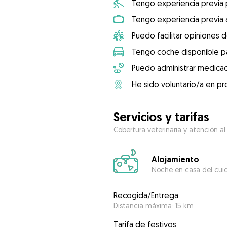
Tengo experiencia previa
Tengo experiencia previa 
Puedo facilitar opiniones d
Tengo coche disponible pa
Puedo administrar medicac
He sido voluntario/a en pr
Servicios y tarifas
Cobertura veterinaria y atención al
Alojamiento
Noche en casa del cui
Recogida/Entrega
Distancia máxima: 15 km
Tarifa de festivos