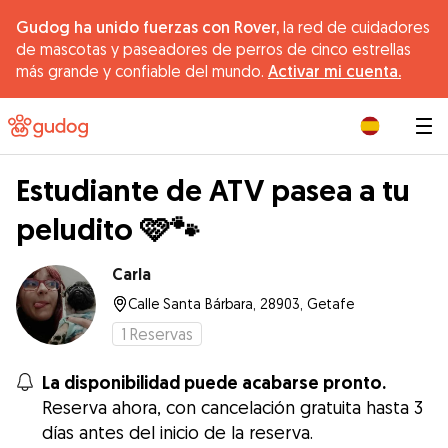
Gudog ha unido fuerzas con Rover,
la red de cuidadores
de mascotas y paseadores de perros de cinco estrellas
más grande y confiable del mundo.
Activar mi cuenta.
|
Estudiante de ATV pasea a tu
peludito 🩷🐾
Carla
Calle Santa Bárbara, 28903, Getafe
1
Reservas
La disponibilidad puede acabarse pronto.
Reserva ahora, con cancelación gratuita hasta 3
días antes del inicio de la reserva.