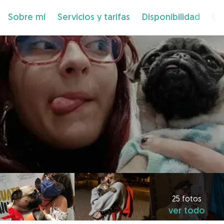
Sobre mí
Servicios y tarifas
Disponibilidad
Ub
25 fotos
ver todo