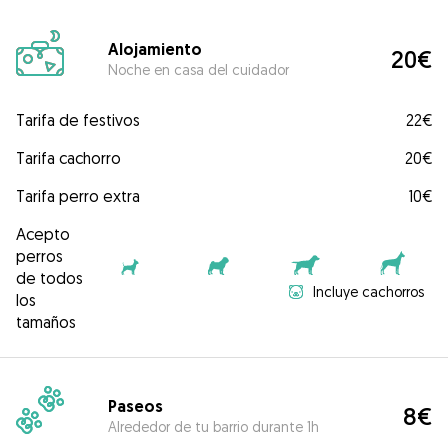
Alojamiento
20€
Noche en casa del cuidador
Tarifa de festivos
22€
Tarifa cachorro
20€
Tarifa perro extra
10€
Acepto
perros
de todos
Incluye cachorros
los
tamaños
Paseos
8€
Alrededor de tu barrio durante 1h