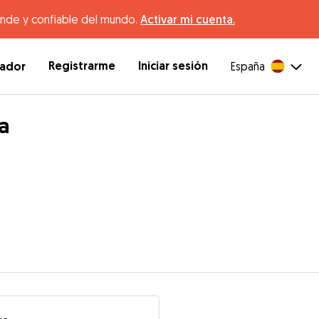
ande y confiable del mundo.
Activar mi cuenta.
Registrarme
Iniciar sesión
dador
España
a