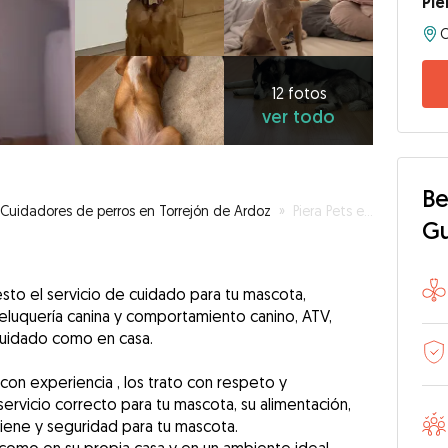
Pie
12
fotos
ver
12 fotos
ver todo
todo
Be
Cuidadores de perros en Torrejón de Ardoz
»
Piera Pets el cuidado para tu mascota
G
sto el servicio de cuidado para tu mascota,
peluquería canina y comportamiento canino, ATV,
 cuidado como en casa.
on experiencia , los trato con respeto y
servicio correcto para tu mascota, su alimentación,
giene y seguridad para tu mascota.