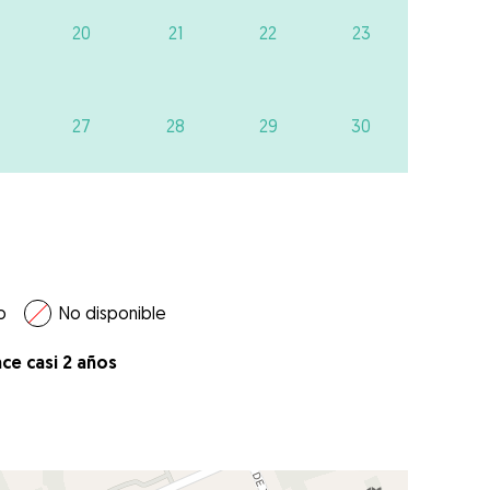
20
21
22
23
27
28
29
30
o
No disponible
ce casi 2 años