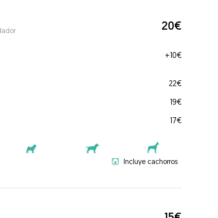
20€
dador
+
10€
22€
19€
17€
Incluye cachorros
15€