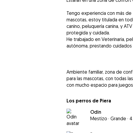
Estarán en una zona de confort
Tengo experiencia con más de 1
mascotas, estoy titulada en to
canino, peluquería canina, y ATV 
protegida y cuidada.
He trabajado en Veterinaria, pe
autónoma, prestando cuidados a
Ambiente familiar, zona de conf
para las mascotas, con todas la
con mucho espacio para juegos
Los perros de Piera
Odin
Mestizo
·
Grande
·
4