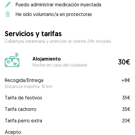
Puedo administrar medicación inyectada
He sido voluntario/a en protectoras
Servicios y tarifas
Cobertura veterinaria y atención al cliente 24h incluida
Alojamiento
30€
Noche en casa del cuidador
Recogida/Entrega
+
8€
Distancia máxima: 10 km
Tarifa de festivos
35€
Tarifa cachorro
35€
Tarifa perro extra
20€
Acepto