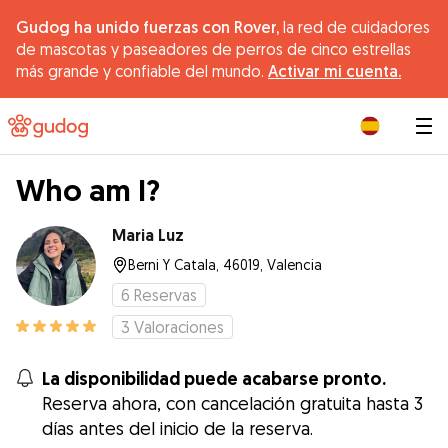
Gudog ha unido fuerzas con Rover,
la red de cuidadores
de mascotas y paseadores de perros de cinco estrellas
más grande y confiable del mundo.
Activar mi cuenta.
|
Who am I?
Maria Luz
Berni Y Catala, 46019, Valencia
6
Reservas
3
Valoraciones
La disponibilidad puede acabarse pronto.
Reserva ahora, con cancelación gratuita hasta 3
días antes del inicio de la reserva.