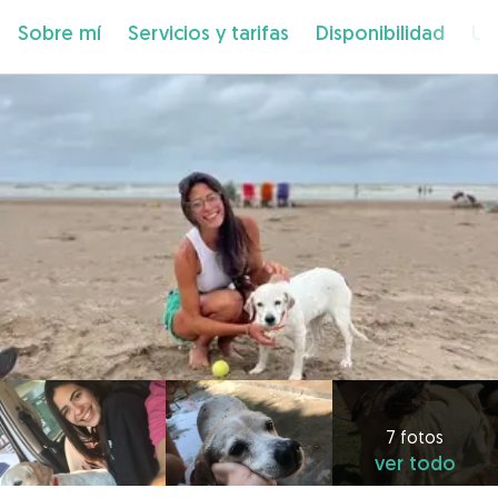
Sobre mí
Servicios y tarifas
Disponibilidad
Ub
7 fotos
ver todo