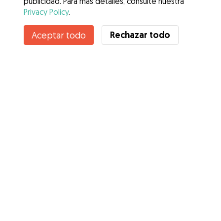
publicidad. Para más detalles, consulte nuestra
Privacy Policy
.
Contacta con Jose
Rechazar todo
Aceptar todo
¿Conoces los Beneficios de Gudog? Ver más
Servicios
Cómo funciona
Sobre Gudog
Opiniones
Cobertura Veterinaria
Consejos para dueños de perros
Consejos para cuidadores
Hazte cuidador