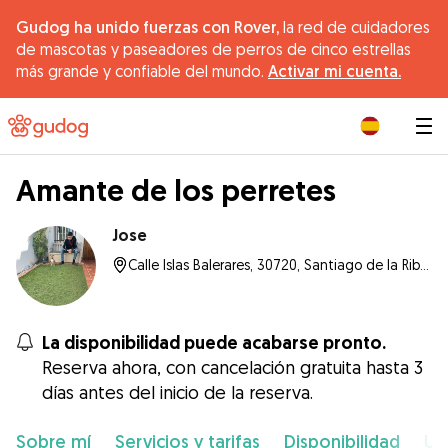
Gudog ha unido fuerzas con Rover,
la red de cuidadores
de mascotas y paseadores de perros de cinco estrellas
más grande y confiable del mundo.
Activar mi cuenta.
|
Amante de los perretes
Jose
Calle Islas Balerares, 30720, Santiago de la Ribera
La disponibilidad puede acabarse pronto.
Reserva ahora, con cancelación gratuita hasta 3
días antes del inicio de la reserva.
Sobre mí
Servicios y tarifas
Disponibilidad
Ub