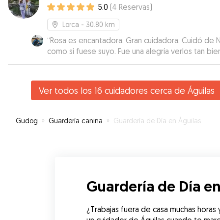
5.0
(
4
Reservas
)
cuatro patitas, a sido paciente, cariñoso y juguet
Kala, le a dejado apoderase de su casa, su camita 
Lorca
- 30.80 km
hasta de sus juguetes… una excelente y ejemplar
“
Rosa es encantadora. Gran cuidadora. Cuidó de 
compañía para cualquier otro perrito. David es un
como si fuese suyo. Fue una alegría verlos tan bie
persona de la máxima confianza y recomendable
juntos.
”
Muchísimas gracias David.
”
Ver todos los 16 cuidadores cerca de Águilas
Gudog
»
Guardería canina
»
Guardería de Día en Águilas
Guardería de Día en
¿Trabajas fuera de casa muchas horas y 