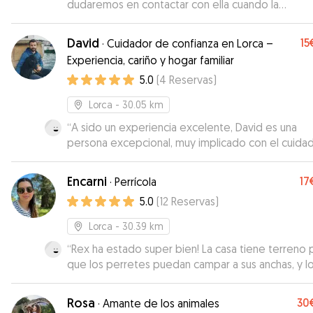
dudaremos en contactar con ella cuando la
necesitemos.
”
David
15
·
Cuidador de confianza en Lorca –
Experiencia, cariño y hogar familiar
5.0
(
4
Reservas
)
Lorca
- 30.05 km
“
A sido un experiencia excelente, David es una
persona excepcional, muy implicado con el cuida
atenciones a mi cachorrita, a cuidado perfectame
de ella en todos los ámbitos, tanto en sus
Encarni
17
·
Perrícola
necesidades como en atenciones y cuidados hacia
5.0
(
12
Reservas
)
y hacia mi, a estado enviando fotos y videos todo
días desde el primer momento dando una enorm
Lorca
- 30.39 km
tranquilidad, no a escatimado en cuidados
“
Rex ha estado super bien! La casa tiene terreno 
demostrando tener una calidad humana ejemplar.
que los perretes puedan campar a sus anchas, y l
cachorrita regresó a casa muy contenta y feliz y
chicos han sido super amables.
”
nosotros muchísimo mas.. Se nota que le gustan l
perros y sabe cuidar muy bien de ellos, Su perrito
Rosa
30
·
Amante de los animales
debe ser un angelito a quien Dios en vez de alas l