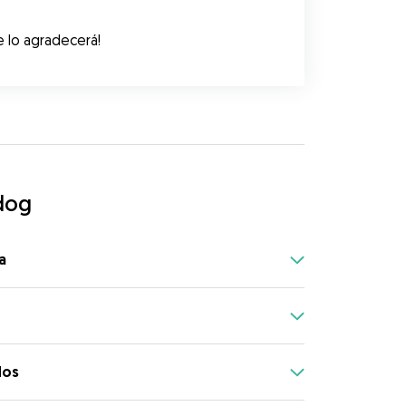
te lo agradecerá!
dog
a
dos