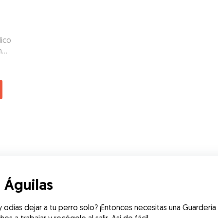
ón con
y
Nico
a
n
 100%
 Águilas
odias dejar a tu perro solo? ¡Entonces necesitas una Guardería d