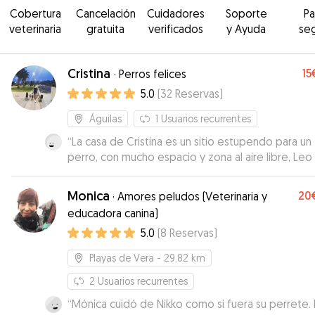
Cobertura
Cancelación
Cuidadores
Soporte
P
veterinaria
gratuita
verificados
y Ayuda
se
Cristina
15
·
Perros felices
5.0
(
32
Reservas
)
Águilas
1
Usuarios recurrentes
“
La casa de Cristina es un sitio estupendo para un
perro, con mucho espacio y zona al aire libre, Leo
estado encantado jugando y muy bien atendido.
Estuvimos en todo momento recibiendo fotos y
Monica
20
·
Amores peludos (Veterinaria y
vídeos, la verdad que recomendado al 100%.
”
educadora canina)
5.0
(
8
Reservas
)
Playas de Vera
- 29.82 km
2
Usuarios recurrentes
“
Mónica cuidó de Nikko como si fuera su perrete.