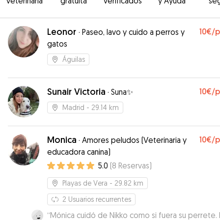
veterinaria
gratuita
verificados
y Ayuda
se
Leonor
10€
/
·
Paseo, lavo y cuido a perros y
gatos
Águilas
Sunair Victoria
10€
/
·
Suna✨
Madrid
- 29.14 km
Monica
10€
/
·
Amores peludos (Veterinaria y
educadora canina)
5.0
(
8
Reservas
)
Playas de Vera
- 29.82 km
2
Usuarios recurrentes
“
Mónica cuidó de Nikko como si fuera su perrete.