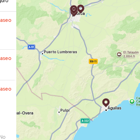
guro
paseo
paseo
paseo
 No