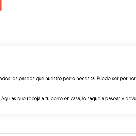
e dio
ón con
y
a
 100%
dos los paseos que nuestro perro necesita. Puede ser por hora
guilas que recoja a tu perro en casa, lo saque a pasear, y devuel