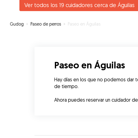
debe ser un angelito a quien Dios en vez de alas l
Ver todos los 19 cuidadores cerca de Águilas
cuatro patitas, a sido paciente, cariñoso y juguet
Kala, le a dejado apoderase de su casa, su camita 
hasta de sus juguetes… una excelente y ejemplar
Gudog
»
Paseo de perros
»
Paseo en Águilas
compañía para cualquier otro perrito. David es un
persona de la máxima confianza y recomendable
Muchísimas gracias David.
”
Paseo en Águilas
Hay días en los que no podemos dar to
de tiempo.
Ahora puedes reservar un cuidador de Á