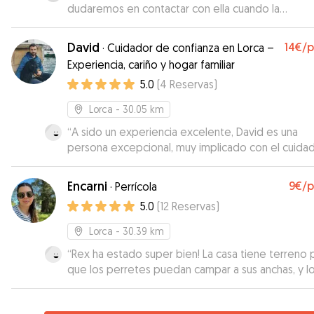
dudaremos en contactar con ella cuando la
necesitemos.
”
David
14€
/
·
Cuidador de confianza en Lorca –
Experiencia, cariño y hogar familiar
5.0
(
4
Reservas
)
Lorca
- 30.05 km
“
A sido un experiencia excelente, David es una
persona excepcional, muy implicado con el cuida
atenciones a mi cachorrita, a cuidado perfectame
de ella en todos los ámbitos, tanto en sus
Encarni
9€
/
·
Perrícola
necesidades como en atenciones y cuidados hacia
5.0
(
12
Reservas
)
y hacia mi, a estado enviando fotos y videos todo
días desde el primer momento dando una enorm
Lorca
- 30.39 km
tranquilidad, no a escatimado en cuidados
“
Rex ha estado super bien! La casa tiene terreno 
demostrando tener una calidad humana ejemplar.
que los perretes puedan campar a sus anchas, y l
cachorrita regresó a casa muy contenta y feliz y
chicos han sido super amables.
”
nosotros muchísimo mas.. Se nota que le gustan l
perros y sabe cuidar muy bien de ellos, Su perrito