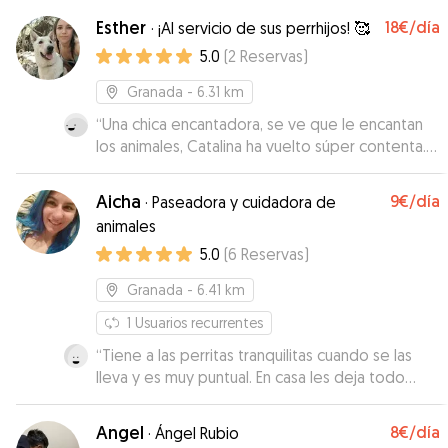
Esther
18€
/día
·
¡Al servicio de sus perrhijos! 🥰
5.0
(
2
Reservas
)
Granada
- 6.31 km
“
Una chica encantadora, se ve que le encantan
los animales, Catalina ha vuelto súper contenta.
Ha sido muy fácil comunicarse con ella, muy
atenta en todo.
”
Aicha
9€
/día
·
Paseadora y cuidadora de
animales
5.0
(
6
Reservas
)
Granada
- 6.41 km
1
Usuarios recurrentes
“
Tiene a las perritas tranquilitas cuando se las
lleva y es muy puntual. En casa les deja todo
organizado para el siguiente día que las
recoge.
”
Angel
8€
/día
·
Ángel Rubio