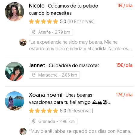
Nicole
11€
/día
·
Cuidamos de tu peludo
cuando lo necesites
5.0
(
10
Reservas
)
Atarfe
- 2.79 km
“
La experiencia ha sido muy buena, Mía ha
estado muy bien cuidada y atendida. Nicole es
genial.
”
Jannet
15€
/día
·
Cuidadora de mascotas
Maracena
- 2.86 km
Xoana noemi
17€
/día
·
Unas buenas
vacaciones para tu fiel amigo ⛰🏔🏖🏕
🗻🌄
5.0
(
6
Reservas
)
Granada
- 2.96 km
“
Muy bien!! Jabba se quedó dos dias con Xoana,