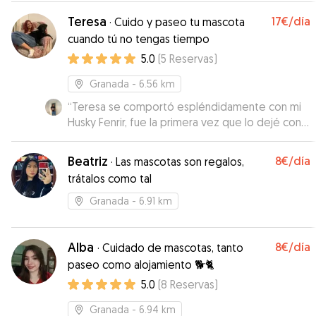
Teresa
17€
/día
·
Cuido y paseo tu mascota
cuando tú no tengas tiempo
5.0
(
5
Reservas
)
Granada
- 6.56 km
“
Teresa se comportó espléndidamente con mi
Husky Fenrir, fue la primera vez que lo dejé con
alguien y ella me transmitió toda la confianza del
mundo. Me encanta que envía fotos y videos y
Beatriz
8€
/día
·
Las mascotas son regalos,
si no está segura de algo prefiere preguntar
trátalos como tal
antes que asumir. La recomendaría mil veces, mi
perro se sintió como en casa.
”
Granada
- 6.91 km
Alba
8€
/día
·
Cuidado de mascotas, tanto
paseo como alojamiento 🐕🐈
5.0
(
8
Reservas
)
Granada
- 6.94 km