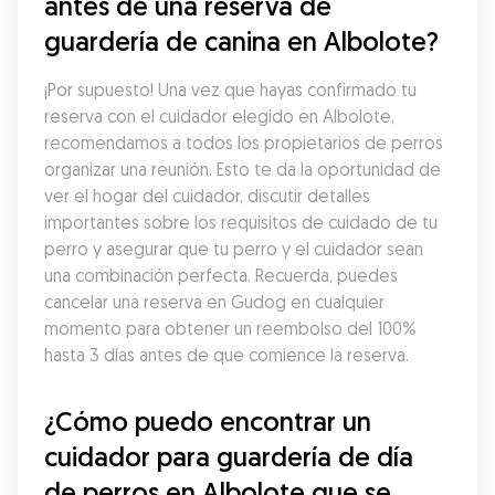
antes de una reserva de 
guardería de canina en Albolote?
¡Por supuesto! Una vez que hayas confirmado tu 
reserva con el cuidador elegido en Albolote, 
recomendamos a todos los propietarios de perros 
organizar una reunión. Esto te da la oportunidad de 
ver el hogar del cuidador, discutir detalles 
importantes sobre los requisitos de cuidado de tu 
perro y asegurar que tu perro y el cuidador sean 
una combinación perfecta. Recuerda, puedes 
cancelar una reserva en Gudog en cualquier 
momento para obtener un reembolso del 100% 
hasta 3 días antes de que comience la reserva.
¿Cómo puedo encontrar un 
cuidador para guardería de día 
de perros en Albolote que se 