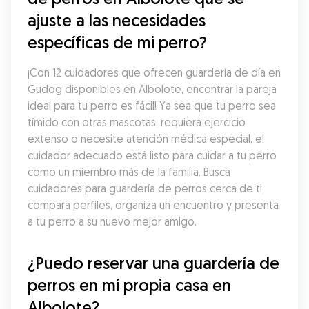
ajuste a las necesidades 
específicas de mi perro?
¡Con 12 cuidadores que ofrecen guardería de día en 
Gudog disponibles en Albolote, encontrar la pareja 
ideal para tu perro es fácil! Ya sea que tu perro sea 
tímido con otras mascotas, requiera ejercicio 
extenso o necesite atención médica especial, el 
cuidador adecuado está listo para cuidar a tu perro 
como un miembro más de la familia. Busca 
cuidadores para guardería de perros cerca de ti, 
compara perfiles, organiza un encuentro y presenta 
a tu perro a su nuevo mejor amigo.
¿Puedo reservar una guardería de 
perros en mi propia casa en 
Albolote?