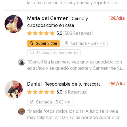
la comunicacion fue muy buena y repetiré sin
duda!!
”
Maria del Carmen
12€
/día
·
Cariño y
cuidados,como en casa
5.0
(
309
Reservas
)
Super Sitter
Granada
- 3.87 km
32
Usuarios recurrentes
“
Genial!! Era la primera vez que se quedaba con
extraños y se quedó contenta y Carmen me fue
contando que tal estaba . Volvería a dejarla con
ella. Muy contenta.
”
Daniel
16€
/día
·
Responsable de tu mascota
5.0
(
5
Reservas
)
Granada
- 5.02 km
“
Manda fotos todos los dias! A Juno se la veia
muy feliz con el, Dani se ha portado super bien
tanto para la hora de recogida como para la