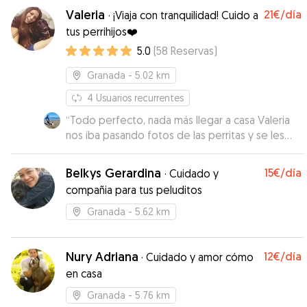
vuelta y ha aceptado quedarsela con muy
Valeria
21€
/día
·
¡Viaja con tranquilidad! Cuido a
poquito tiempo de margen, me ha salvado
”
tus perrihijos❤️
5.0
(
58
Reservas
)
Granada
- 5.02 km
4
Usuarios recurrentes
“
Todo perfecto, nada más llegar a casa Valeria
nos iba pasando fotos de las perritas y se les
veía tranquilas y contentas. Les puso el aire
acondicionado para que estuviesen agusto y a
Belkys Gerardina
15€
/día
·
Cuidado y
Bimba le echó pollo mezclado con el pienso
compañia para tus peluditos
porque era su primera noche fuera de casa y no
quería comer. Ni un pero que poner.
”
Granada
- 5.62 km
Nury Adriana
12€
/día
·
Cuidado y amor cómo
en casa
Granada
- 5.76 km