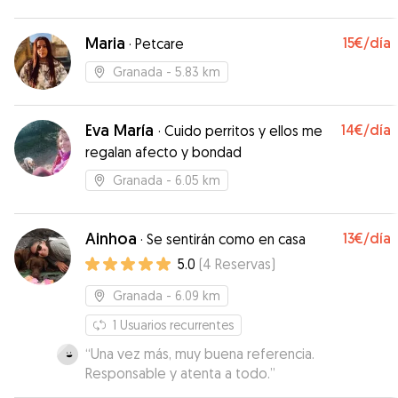
Maria
15€
/día
·
Petcare
Granada
- 5.83 km
Eva María
14€
/día
·
Cuido perritos y ellos me
regalan afecto y bondad
Granada
- 6.05 km
Ainhoa
13€
/día
·
Se sentirán como en casa
5.0
(
4
Reservas
)
Granada
- 6.09 km
1
Usuarios recurrentes
“
Una vez más, muy buena referencia.
Responsable y atenta a todo.
”