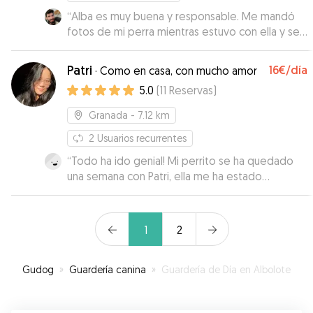
“
Alba es muy buena y responsable. Me mandó
fotos de mi perra mientras estuvo con ella y se
amoldó al lugar de recogida. Repetiré
”
Patri
16€
/día
·
Como en casa, con mucho amor
5.0
(
11
Reservas
)
Granada
- 7.12 km
2
Usuarios recurrentes
“
Todo ha ido genial! Mi perrito se ha quedado
una semana con Patri, ella me ha estado
informando en todo momento de cómo estaba.
Cuando lo he recogido estaba genial, contento
como siempre. No dudaré en contactar con ella
1
2
si volviera a necesitarlo!
”
Gudog
»
Guardería canina
»
Guardería de Día en Albolote