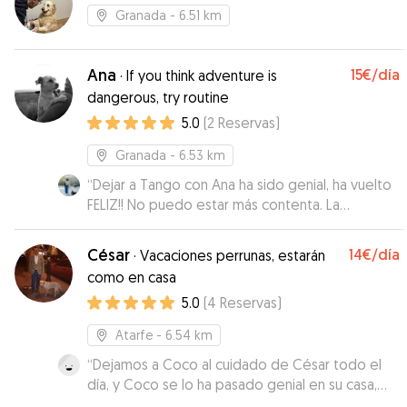
Granada
- 6.51 km
Ana
15€
/día
·
If you think adventure is
dangerous, try routine
5.0
(
2
Reservas
)
Granada
- 6.53 km
“
Dejar a Tango con Ana ha sido genial, ha vuelto
FELIZ!! No puedo estar más contenta. La
comunicación fue súper fluida y lo mejor de
todo es que Tango estuvo como en casa, en
César
14€
/día
·
Vacaciones perrunas, estarán
familia. ¡Gracias, Ana!
”
como en casa
5.0
(
4
Reservas
)
Atarfe
- 6.54 km
“
Dejamos a Coco al cuidado de César todo el
día, y Coco se lo ha pasado genial en su casa,
¡Volveremos a repetir sin duda! Muchas gracias.
”