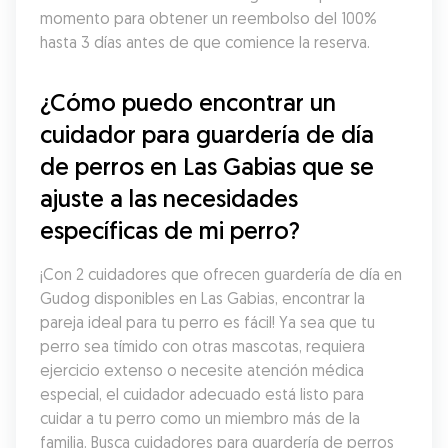
momento para obtener un reembolso del 100% 
hasta 3 días antes de que comience la reserva.
¿Cómo puedo encontrar un 
cuidador para guardería de día 
de perros en Las Gabias que se 
ajuste a las necesidades 
específicas de mi perro?
¡Con 2 cuidadores que ofrecen guardería de día en 
Gudog disponibles en Las Gabias, encontrar la 
pareja ideal para tu perro es fácil! Ya sea que tu 
perro sea tímido con otras mascotas, requiera 
ejercicio extenso o necesite atención médica 
especial, el cuidador adecuado está listo para 
cuidar a tu perro como un miembro más de la 
familia. Busca cuidadores para guardería de perros 