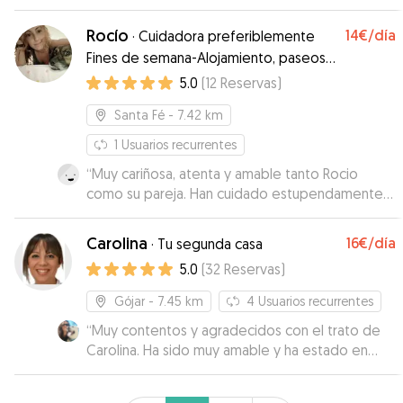
Rocío
14€
/día
·
Cuidadora preferiblemente
Fines de semana-Alojamiento, paseos y
diversión
5.0
(
12
Reservas
)
Santa Fé
- 7.42 km
1
Usuarios recurrentes
“
Muy cariñosa, atenta y amable tanto Rocio
como su pareja. Han cuidado estupendamente
de nuestra perrita Nela. Repetiremos seguro.
”
Carolina
16€
/día
·
Tu segunda casa
5.0
(
32
Reservas
)
Gójar
- 7.45 km
4
Usuarios recurrentes
“
Muy contentos y agradecidos con el trato de
Carolina. Ha sido muy amable y ha estado en
contacto con nosotros en todo momento,
mandándonos fotos y vídeos de Drogon. Él ha