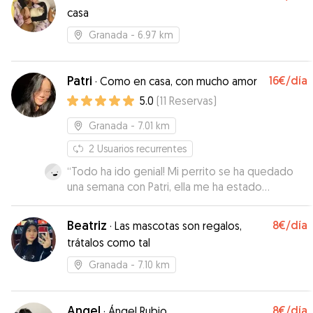
casa
Granada
- 6.97 km
Patri
16€
/día
·
Como en casa, con mucho amor
5.0
(
11
Reservas
)
Granada
- 7.01 km
2
Usuarios recurrentes
“
Todo ha ido genial! Mi perrito se ha quedado
una semana con Patri, ella me ha estado
informando en todo momento de cómo estaba.
Cuando lo he recogido estaba genial, contento
Beatriz
8€
/día
·
Las mascotas son regalos,
como siempre. No dudaré en contactar con ella
trátalos como tal
si volviera a necesitarlo!
”
Granada
- 7.10 km
Angel
8€
/día
·
Ángel Rubio