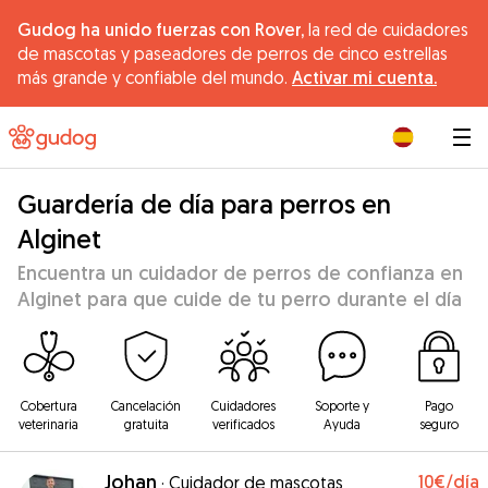
Gudog ha unido fuerzas con Rover,
la red de cuidadores
de mascotas y paseadores de perros de cinco estrellas
más grande y confiable del mundo.
Activar mi cuenta.
|
Guardería de día para perros en
Alginet
Encuentra un cuidador de perros de confianza en
Alginet para que cuide de tu perro durante el día
Cobertura
Cancelación
Cuidadores
Soporte y
Pago
veterinaria
gratuita
verificados
Ayuda
seguro
Johan
10€
/día
·
Cuidador de mascotas