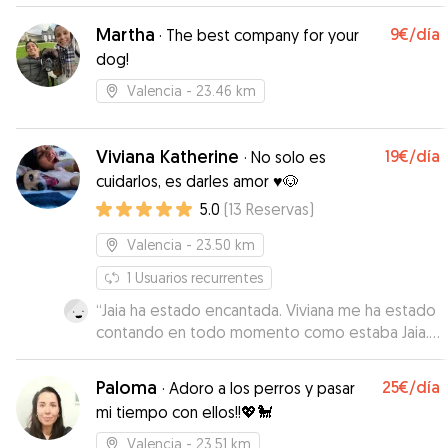
Martha
9€
/día
·
The best company for your
dog!
Valencia
- 23.46 km
Viviana Katherine
19€
/día
·
No solo es
cuidarlos, es darles amor ♥️🐶
5.0
(
13
Reservas
)
Valencia
- 23.50 km
1
Usuarios recurrentes
“
Jaia ha estado encantada. Viviana me ha estado
contando en todo momento como estaba Jaia.
Me han enviado muchos vídeos de sus paseos y
juegos. He estado muy tranquilo y contento por
Paloma
25€
/día
·
Adoro a los perros y pasar
haber dejado a Jaia con Viviana. Repetiremos
mi tiempo con ellos!!💖🐩
seguro. Se nota que le encantan los peludos.
”
Valencia
- 23.51 km