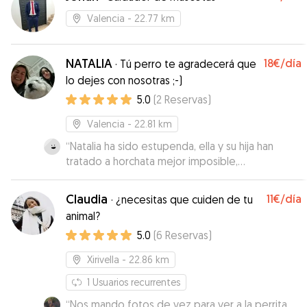
Valencia
- 22.77 km
NATALIA
18€
/día
·
Tú perro te agradecerá que
lo dejes con nosotras ;-)
5.0
(
2
Reservas
)
Valencia
- 22.81 km
“
Natalia ha sido estupenda, ella y su hija han
tratado a horchata mejor imposible,
recomendo
”
Claudia
11€
/día
·
¿necesitas que cuiden de tu
animal?
5.0
(
6
Reservas
)
Xirivella
- 22.86 km
1
Usuarios recurrentes
“
Nos mando fotos de vez para ver a la perrita