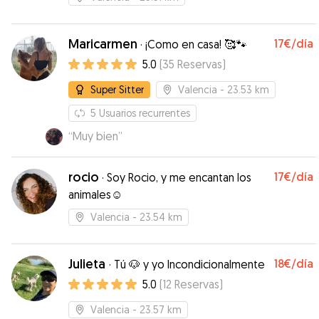
Maricarmen
17€
/día
·
¡Como en casa! 🥰🐾
5.0
(
35
Reservas
)
Super Sitter
Valencia
- 23.53 km
5
Usuarios recurrentes
“
Muy bien
”
rocio
17€
/día
·
Soy Rocio, y me encantan los
animales☺️
Valencia
- 23.54 km
Julieta
18€
/día
·
Tú 🐶 y yo Incondicionalmente
5.0
(
12
Reservas
)
Valencia
- 23.57 km