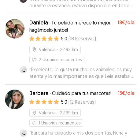
durante la estancia, estuvo disponible en todo
momento y se manejó súper bien con la misma.
”
Daniela
18€
/día
·
Tu peludo merece lo mejor,
hagámoslo juntos!
5.0
(
18
Reservas
)
Valencia
- 22.92 km
2
Usuarios recurrentes
“
Excelente, le gusta mucho los animales, es muy
atenta y lo mas importante es que Leia estaba
muy contenta. Para la próxima voy a repetir sin
dudarlo.
”
Barbara
15€
/día
·
Cuidado para tus mascotas!
5.0
(
12
Reservas
)
Valencia
- 22.99 km
1
Usuarios recurrentes
“
Bárbara ha cuidado a mis dos perritas, Nuna y