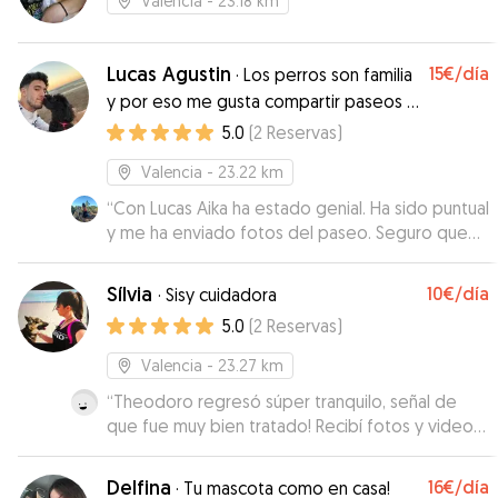
Lo recogimos muy contento, se nota que lo han
Valencia
- 23.18 km
cuidado con cariño. Sin duda repetiremos.
”
Lucas Agustin
15€
/día
·
Los perros son familia
y por eso me gusta compartir paseos y
cuidados con ellos 🐶
5.0
(
2
Reservas
)
Valencia
- 23.22 km
“
Con Lucas Aika ha estado genial. Ha sido puntual
y me ha enviado fotos del paseo. Seguro que
repetimos.
”
Sílvia
10€
/día
·
Sisy cuidadora
5.0
(
2
Reservas
)
Valencia
- 23.27 km
“
Theodoro regresó súper tranquilo, señal de
que fue muy bien tratado! Recibí fotos y videos
de él durante su estadía, realmente se
preocupan por el bienestar del perro. Volveré a
Delfina
16€
/día
·
Tu mascota como en casa!