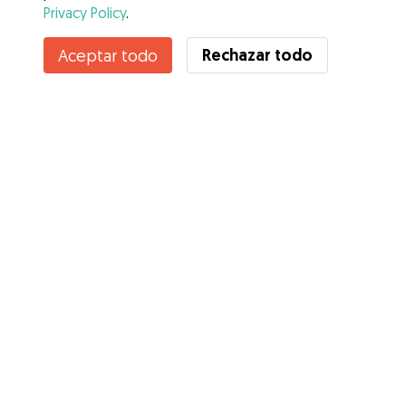
Privacy Policy
.
Rechazar todo
Aceptar todo
Servicios
Cómo funciona
Sobre Gudog
Opiniones
Cobertura Veterinaria
Consejos para dueños de perros
Consejos para cuidadores
Hazte cuidador