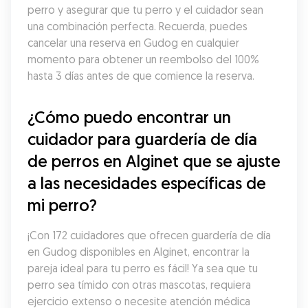
perro y asegurar que tu perro y el cuidador sean 
una combinación perfecta. Recuerda, puedes 
cancelar una reserva en Gudog en cualquier 
momento para obtener un reembolso del 100% 
hasta 3 días antes de que comience la reserva.
¿Cómo puedo encontrar un 
cuidador para guardería de día 
de perros en Alginet que se ajuste 
a las necesidades específicas de 
mi perro?
¡Con 172 cuidadores que ofrecen guardería de día 
en Gudog disponibles en Alginet, encontrar la 
pareja ideal para tu perro es fácil! Ya sea que tu 
perro sea tímido con otras mascotas, requiera 
ejercicio extenso o necesite atención médica 