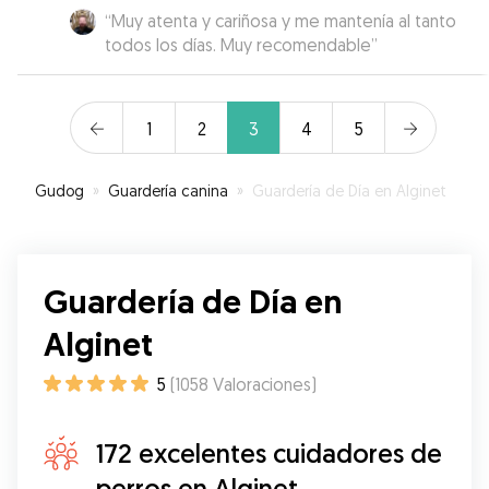
“
Muy atenta y cariñosa y me mantenía al tanto
todos los días. Muy recomendable
”
1
2
3
4
5
Gudog
»
Guardería canina
»
Guardería de Día en Alginet
Guardería de Día en
Alginet
5
(
1058
Valoraciones
)
172 excelentes cuidadores de
perros en Alginet