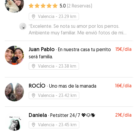
contratar!
”
5.0
(
2
Reservas
)
Valencia
- 23.29 km
“
Excelente. Se nota su amor por los perros.
Ambiente muy familiar. Me envió fotos de mi
perrita todos los días y me iba contando como
iba. Confío 100% en ella. ¡Mi perrita vino
Juan Pablo
15€
/día
·
En nuestra casa tu perrito
demasiado feliz! Incluso le costó despedirse de
será familia.
ella. Fue la primera vez pero seguro
repetiremos. ¡Gracias Delfina!
”
Valencia
- 23.38 km
ROCÍO
16€
/día
·
Uno mas de la manada
Valencia
- 23.42 km
Daniela
21€
/día
·
Petsitter 24/7 💖🐶🐕
Valencia
- 23.45 km