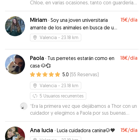
Chloe, en varias ocasiones, tanto con guardería
de día como con alojamiento, y siempre las ha
tratado con muchísimo cariño y me ha tenido
Miriam
15€
/día
·
Soy una joven universitaria
constantemente informada. Se agradece mucho
amante de los animales en busca de un
saber que están en buenas manos. Mis perras
trabajo que me apasiona: el cuidado de
están muy contentas cuando ven que van a su
Valencia
- 23.18 km
mascotas
casa. Es una persona muy atenta, amable y de
total confianza. Totalmente recomendable.
”
Paola
18€
/día
·
Tus perretes estarán como en
casa 🐶💞
5.0
(
55
Reservas
)
Valencia
- 23.18 km
5
Usuarios recurrentes
“
Era la primera vez que dejábamos a Thor con un
cuidador y elegimos a Paola por sus buenas
valoraciones. Desde el primer momento ha sido
muy amable, nos estuvo informando sobre Thor
Ana lucia
15€
/día
·
Lucia cuidadora canina🐶🧡
todo el tiempo incluso nos envió fotos y vídeos.