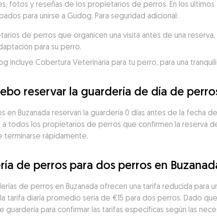
es, fotos y reseñas de los propietarios de perros. En los últimos 
ados para unirse a Gudog. Para seguridad adicional:
ios de perros que organicen una visita antes de una reserva, p
daptación para su perro.
incluye Cobertura Veterinaria para tu perro, para una tranquili
ebo reservar la guardería de día de perr
 en Buzanada reservan la guardería 0 días antes de la fecha de i
a todos los propietarios de perros que confirmen la reserva de 
de terminarse rápidamente.
ría de perros para dos perros en Buzanad
erías de perros en Buzanada ofrecen una tarifa reducida para u
a tarifa diaria promedio sería de €15 para dos perros. Dado que 
guardería para confirmar las tarifas específicas según las neces