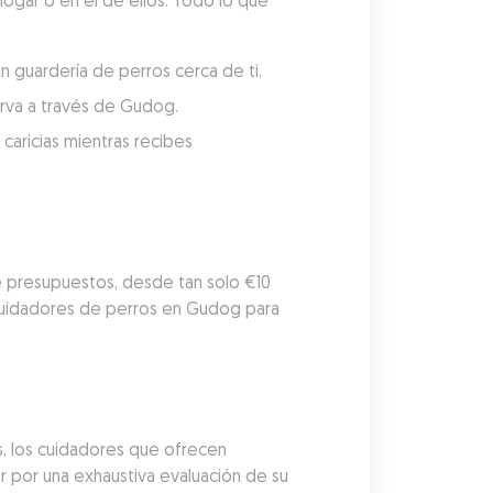
hogar o en el de ellos. Todo lo que 
n guardería de perros cerca de ti.
serva a través de Gudog.
aricias mientras recibes 
e presupuestos, desde tan solo €10 
cuidadores de perros en Gudog para 
, los cuidadores que ofrecen 
por una exhaustiva evaluación de su 