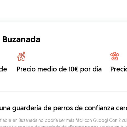
n Buzanada
 de
Precio medio de 10€ por día
Preci
na guardería de perros de confianza cer
fiable en Buzanada no podría ser más fácil con Gudog! Con 2 cui