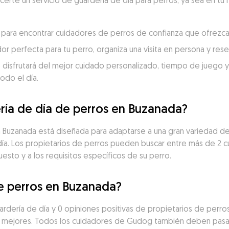
ecerte un servicio de guardería de día para perros, ya sea en tu 
a para encontrar cuidadores de perros de confianza que ofrezca
dor perfecta para tu perro, organiza una visita en persona y re
 disfrutará del mejor cuidado personalizado, tiempo de juego y c
odo el día.
ría de día de perros en Buzanada?
en Buzanada está diseñada para adaptarse a una gran variedad d
día. Los propietarios de perros pueden buscar entre más de 2 
uesto y a los requisitos específicos de su perro.
de perros en Buzanada?
rdería de día y 0 opiniones positivas de propietarios de perros
 mejores. Todos los cuidadores de Gudog también deben pasar 