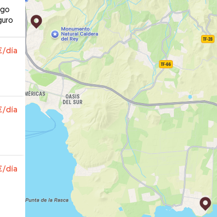
ago
guro
€
/día
€
/día
€
/día