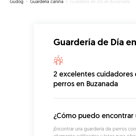
Gudog
»
Guardería canina
»
Guardería de Día en Buzanada
duda volvería a contar con Jesús.
”
Guardería de Día e
2 excelentes cuidadores
perros en Buzanada
¿Cómo puedo encontrar u
¡Encontrar una guardería de perros con