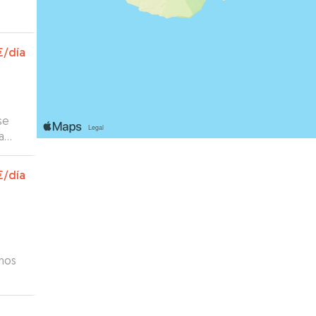
€
/día
!!
se
a
€
/día
unos
e
in