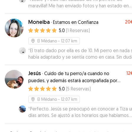
maravilla!! Me han enviado fotos y han estado en
contacto conmigo durante todo el día para mi
tranquilidad… son muy cariñosos y se nota que
Moneiba
20
·
Estamos en Confianza
disfrutan cuidando de ellos… muchas gracias chicos
5.0
(
1
Reservas
)
Repetiremos seguro!🤗
”
El Médano
- 12.07 km
“
El trato dado por ella es de 10. Mi perro en nada 
había adaptado y se sentía como en casa. Sin dud
volveremos a repetir.
”
Jesús
12
·
Cuido de tu perro/a cuando no
puedes, y además estará acompañada por
una amiga.
5.0
(
5
Reservas
)
El Médano
- 12.07 km
“
Perfecto. Jesús se preocupó en conocer a Tiza 
días antes. Se ajustó a los horarios que habíamos
acordado y la perrina vino muy contenta. Creo qu
hasta salieron a correr que eso a ella le encanta. S