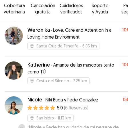
Cobertura
Cancelación
Cuidadores
Soporte
P
veterinaria
gratuita
verificados
y Ayuda
se
Weronika
10
·
Love, Care and Attention in a
Loving Home Environment
Santa Cruz de Tenerife
- 6.83 km
Katherine
10
·
Amante de las mascotas tanto
como TÚ
Costa del Silencio
- 7.25 km
Nicole
15
·
Niki Buda y Fede Gonzalez
5.0
(
6
Reservas
)
San Isidro
- 11.13 km
“
Nicole y Fede han cuidado de mi perrete de