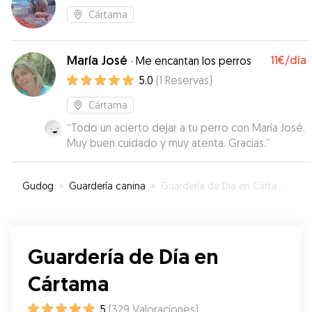
Cártama
María José
11€
/día
·
Me encantan los perros
5.0
(
1
Reservas
)
Cártama
“
Todo un acierto dejar a tu perro con María José.
Muy buen cuidado y muy atenta. Gracias.
”
Gudog
»
Guardería canina
»
Guardería de Día en Cártama
Guardería de Día en
Cártama
5
(
329
Valoraciones
)