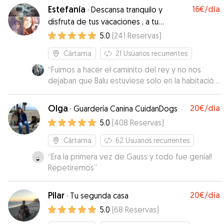
Estefanía
16€
/día
·
Descansa tranquilo y
disfruta de tus vacaciones , a tu
mascota no le faltarán atenciones.
5.0
(
241
Reservas
)
Cártama
21
Usuarios recurrentes
“
Fuimos a hacer el caminito del rey y no nos
dejaban que Balu estuviese solo en la habitación
del hotel. Contratamos a Estefania a través de
Gudog para que nos lo cuidase mientras tanto.
Olga
20€
/día
·
Guardería Canina CuidanDogs
Balu pasó 24 horas con Estefania rodeado de
5.0
(
408
Reservas
)
atención y mimos continuos, y ella nos enviaba
vídeos de el y wassap para que pudiésemos
Cártama
62
Usuarios recurrentes
estar tranquilos en todo momento. Bellísima
“
Era la primera vez de Gauss y todo fue genial!
persona y maravillosa cuidadora para mi caniche.
Repetiremos
”
Le deseo lo mejor.
”
Pilar
20€
/día
·
Tu segunda casa
5.0
(
68
Reservas
)