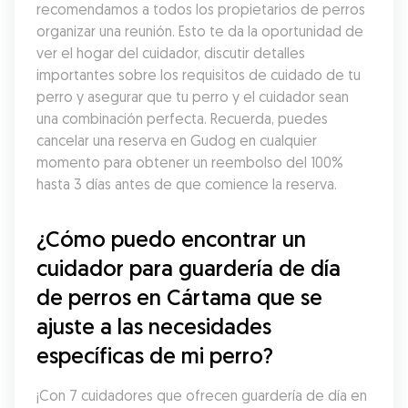
recomendamos a todos los propietarios de perros 
organizar una reunión. Esto te da la oportunidad de 
ver el hogar del cuidador, discutir detalles 
importantes sobre los requisitos de cuidado de tu 
perro y asegurar que tu perro y el cuidador sean 
una combinación perfecta. Recuerda, puedes 
cancelar una reserva en Gudog en cualquier 
momento para obtener un reembolso del 100% 
hasta 3 días antes de que comience la reserva.
¿Cómo puedo encontrar un 
cuidador para guardería de día 
de perros en Cártama que se 
ajuste a las necesidades 
específicas de mi perro?
¡Con 7 cuidadores que ofrecen guardería de día en 