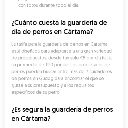
con fotos durante todo el día.
¿Cuánto cuesta la guardería de 
día de perros en Cártama?
La tarifa para la guardería de perros en Cártama 
está diseñada para adaptarse a una gran variedad 
de presupuestos, desde tan solo €8 por día hasta 
un promedio de €20 por día. Los propietarios de 
perros pueden buscar entre más de 7 cuidadores 
de perros en Gudog para encontrar el que se 
ajuste a su presupuesto y a los requisitos 
específicos de su perro.
¿Es segura la guardería de perros 
en Cártama?