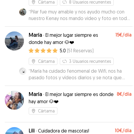
Cártama
8
Usuarios recurrentes
“
Pilar fue muy amable y nos ayudo mucho con
nuestro Kenay nos mando video y foto en todo
momento. Repetiremos seguro
”
María
15€
/día
·
El mejor lugar siempre es
donde hay amor 🐶❤️
5.0
(
51
Reservas
)
Cártama
3
Usuarios recurrentes
“
María ha cuidado fenomenal de Wifi, nos ha
pasado fotos y vídeos diarios y se nota que
tiene mano con los perros y se entrega :) si lo
necesitamos, repetiremos!!
”
María
8€
/día
·
El mejor lugar siempre es donde
hay amor 🐶❤️
Cártama
Lili
10€
/día
·
Cuidadora de mascotas!