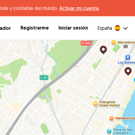
ande y confiable del mundo.
Activar mi cuenta.
Registrarme
Iniciar sesión
dador
España