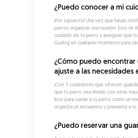
¿Puedo conocer a mi cuid
¡Por supuesto! Una vez que hayas conf
perros organizar una reunión. Esto te d
cuidado de tu perro y asegurar que tu
Gudog en cualquier momento para obte
¿Cómo puedo encontrar un
ajuste a las necesidades 
¡Con 7 cuidadores que ofrecen guarderí
que tu perro sea tímido con otras mas
listo para cuidar a tu perro como un m
organiza un encuentro y presenta a tu
¿Puedo reservar una guar