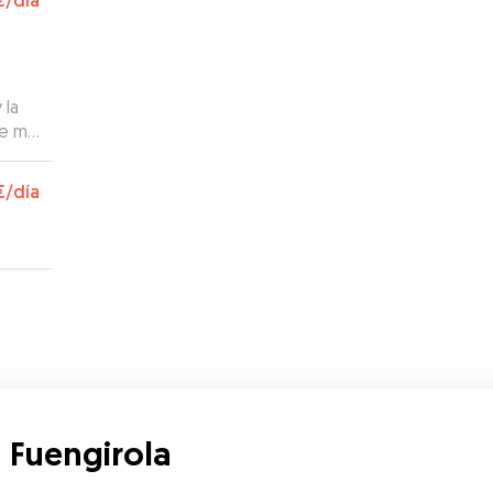
€
/día
enas
 la
e mi
e me
€
/día
an
 Fuengirola