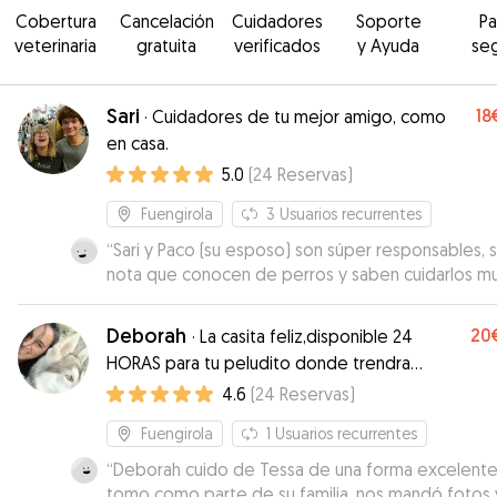
Cobertura
Cancelación
Cuidadores
Soporte
P
veterinaria
gratuita
verificados
y Ayuda
se
Sari
18
·
Cuidadores de tu mejor amigo, como
en casa.
5.0
(
24
Reservas
)
Fuengirola
3
Usuarios recurrentes
“
Sari y Paco (su esposo) son súper responsables, 
nota que conocen de perros y saben cuidarlos m
bien. Amables, comunicativos, responsables y
respetuosos. Si volvemos a Fuengirola sin duda
Deborah
20
·
La casita feliz,disponible 24
repetiremos con ellos. Gracias Sari y Paco :)
”
HORAS para tu peludito donde trendra
amor,juegos, y donde se le pasará super
4.6
(
24
Reservas
)
rápido el estar sin ti!
Fuengirola
1
Usuarios recurrentes
“
Deborah cuido de Tessa de una forma excelente,
tomo como parte de su familia, nos mandó fotos 