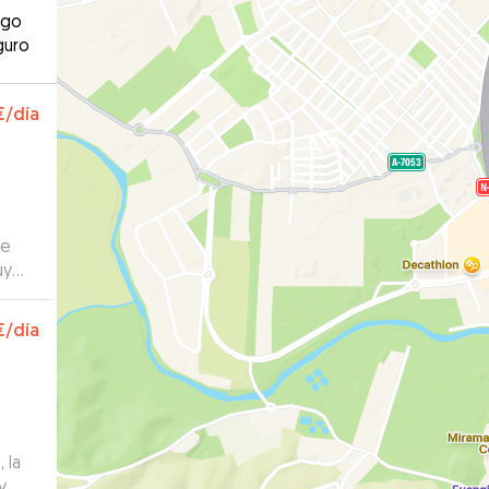
ago
guro
€
/día
se
uy
€
/día
 la
y