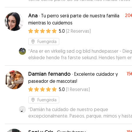
videos de como pasaba sus días. Obviamente
repetiremos!
”
Ana
20
·
Tu perro será parte de nuestra familia
mientras lo cuidemos
5.0
(
2
Reservas
)
Fuengirola
“
Ana er en virkelig sød og blid hundepasser - Die
elskede hende fra første sekund. Hendes hjem er
meget hundevenligt og ikke mindst hjertevarmt. 
var meget tryg ved at overlade min lille frække hu
Damian fernando
15
·
Excelente cuidador y
hende 😆🫶 Kommunikation kan også foregå på dansk
paseador de mascotas!
(og engelsk), da hendes ligeså søde mand er dans
5.0
(
1
Reservas
)
derfor også meget nemt som feriepasning, når m
selv er på ferie her i Fuengirola. Stor anbefal
Fuengirola
“
Damián ha cuidado de nuestro peque
excepcionalmente. Paseos, parque, mimos y hast
devolvió sus cositas con un detalle! Estuvimos mu
tranquilos el tiempo que pasó con él, con fotos y