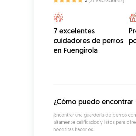
5
(
31
Valoraciones
)
7 excelentes
Pr
cuidadores de perros
po
en Fuengirola
¿Cómo puedo encontrar u
¡Encontrar una guardería de perros con
altamente calificados y listos para ofr
necesitas hacer es: