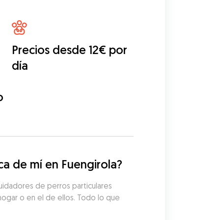
Precios desde 12€ por
día
o
a de mí en Fuengirola?
uidadores de perros particulares 
hogar o en el de ellos. Todo lo que 