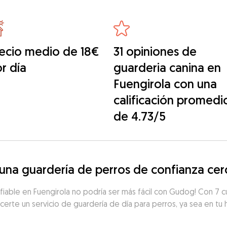
ecio medio de 18€
31 opiniones de
r día
guarderia canina en
Fuengirola con una
calificación promedi
de 4.73/5
na guardería de perros de confianza cerc
fiable en Fuengirola no podría ser más fácil con Gudog! Con 7 c
ecerte un servicio de guardería de día para perros, ya sea en tu 