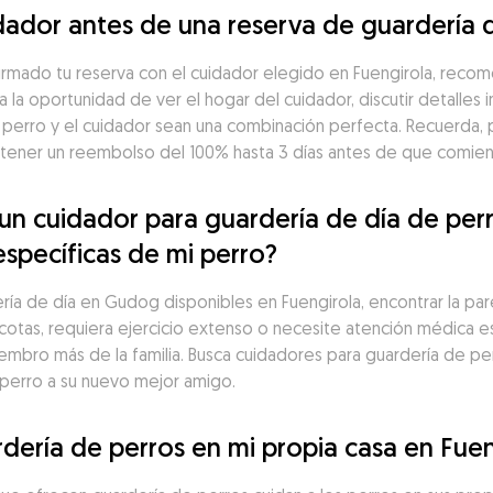
ador antes de una reserva de guardería d
irmado tu reserva con el cuidador elegido en Fuengirola, reco
a la oportunidad de ver el hogar del cuidador, discutir detalles 
 perro y el cuidador sean una combinación perfecta. Recuerda, 
ner un reembolso del 100% hasta 3 días antes de que comienc
 cuidador para guardería de día de perro
específicas de mi perro?
a de día en Gudog disponibles en Fuengirola, encontrar la pareja
cotas, requiera ejercicio extenso o necesite atención médica es
iembro más de la familia. Busca cuidadores para guardería de perr
 perro a su nuevo mejor amigo.
dería de perros en mi propia casa en Fuen