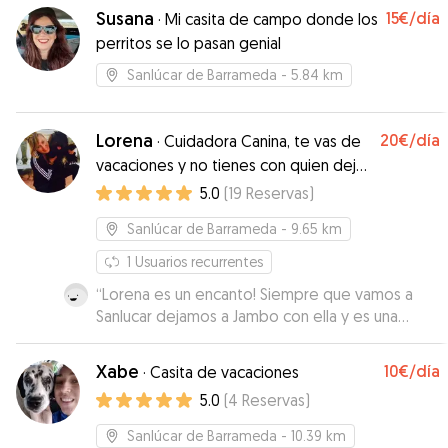
Susana
15€
/día
·
Mi casita de campo donde los
perritos se lo pasan genial
Sanlúcar de Barrameda
- 5.84 km
Lorena
20€
/día
·
Cuidadora Canina, te vas de
vacaciones y no tienes con quien dejar
a tu perr@?
5.0
(
19
Reservas
)
Sanlúcar de Barrameda
- 9.65 km
1
Usuarios recurrentes
“
Lorena es un encanto! Siempre que vamos a
Sanlucar dejamos a Jambo con ella y es una
tranquilidad!
”
Xabe
10€
/día
·
Casita de vacaciones
5.0
(
4
Reservas
)
Sanlúcar de Barrameda
- 10.39 km