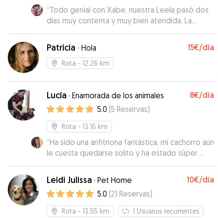
“
Todo genial con Xabe, nuestra Leela pasó dos
días muy contenta y muy bien atendida. La
volveríamos a dejar con ella seguro para la
próxima.
”
Patricia
15€
/día
·
Hola
Rota
- 12.26 km
Lucía
8€
/día
·
Enamorada de los animales
5.0
(
5
Reservas
)
Rota
- 13.16 km
“
Ha sido una anfitriona fantástica, mi cachorro aún
le cuesta quedarse solito y ha estado súper
cómodo y feliz con ella. ¡Tiene mi confianza
asegurada!
”
Leidi Julissa
10€
/día
·
Pet Home
5.0
(
21
Reservas
)
Rota
- 13.55 km
1
Usuarios recurrentes