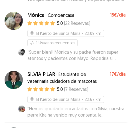
los dias... cada vez que le escribía me respondía
más contento. Cuando le recogimos seguía feliz
enseguida. Gracias Laura... de verdad..
”
y juguetón, súper bien con Coco. Está claro que
Mónica
15€
/día
·
Comoencasa
le cuidan muy bien está a gusto.
”
5.0
(
22
Reservas
)
El Puerto de Santa María
- 22.09 km
1
Usuarios recurrentes
“
Super bien!!! Mónica y su padre fueron super
atentos y pacientes con Mayo. Repetiría si
vuelvo a necesitarlos!
”
SILVIA PILAR
17€
/día
·
Estudiante de
veterinaria cuidadora de mascotas
5.0
(
7
Reservas
)
El Puerto de Santa María
- 22.67 km
“
Hemos quedado encantados con Silvia, nuestra
perra Kira ha venido muy contenta, la
comunicación con Silvia Genial. En todo
momento nos ha ido informando cómo estaba