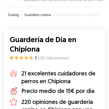
atenta y mi perrita ha estado encantada.
Repetiremos.
”
Gudog
»
Guardería canina
»
Guardería de Día en Chipiona
Guardería de Día en
Chipiona
5
(
220
Valoraciones
)
21 excelentes cuidadores de
perros en Chipiona
Precio medio de 15€ por día
220 opiniones de guarderia