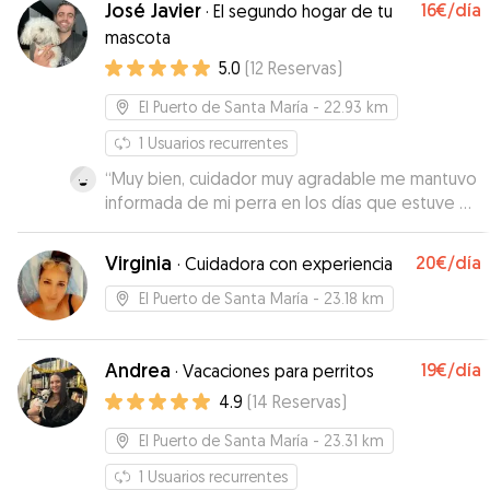
José Javier
16€
/día
·
El segundo hogar de tu
Kira. KIRA es muy nerviosa pero ha sabido
mascota
ganarse su cariño, tanto que en la despedida, se
5.0
(
12
Reservas
)
puso a llorar porque se iba Silvia. Sin duda la
recomiendo 100%
”
El Puerto de Santa María
- 22.93 km
1
Usuarios recurrentes
“
Muy bien, cuidador muy agradable me mantuvo
informada de mi perra en los días que estuve de
viaje y la cuidó bien. Muchas gracias!
”
Virginia
20€
/día
·
Cuidadora con experiencia
El Puerto de Santa María
- 23.18 km
Andrea
19€
/día
·
Vacaciones para perritos
4.9
(
14
Reservas
)
El Puerto de Santa María
- 23.31 km
1
Usuarios recurrentes