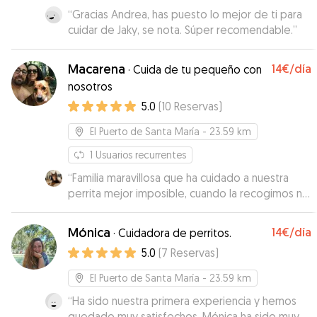
“
Gracias Andrea, has puesto lo mejor de ti para
cuidar de Jaky, se nota. Súper recomendable.
”
Macarena
14€
/día
·
Cuida de tu pequeño con
nosotros
5.0
(
10
Reservas
)
El Puerto de Santa María
- 23.59 km
1
Usuarios recurrentes
“
Familia maravillosa que ha cuidado a nuestra
perrita mejor imposible, cuando la recogimos no
paraba de sonreír! Además tuvieron el detalle
de informarnos y enviarnos fotos/vídeos todos
Mónica
14€
/día
·
Cuidadora de perritos.
los días. Sin duda repetiremos! Muchísimas
5.0
(
7
Reservas
)
gracias, especialmente de parte de Arya!
”
El Puerto de Santa María
- 23.59 km
“
Ha sido nuestra primera experiencia y hemos
quedado muy satisfechos. Mónica ha sido muy