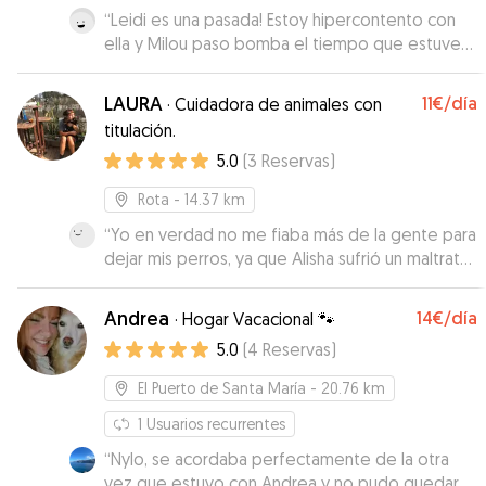
“
Leidi es una pasada! Estoy hipercontento con
ella y Milou paso bomba el tiempo que estuve
con ella y queria seguir!!! Muchas graciass Leidi
🙏
”
LAURA
11€
/día
·
Cuidadora de animales con
titulación.
5.0
(
3
Reservas
)
Rota
- 14.37 km
“
Yo en verdad no me fiaba más de la gente para
dejar mis perros, ya que Alisha sufrió un maltrato
por un cuidador. Pero he dado un oportunidad a
Laura y no me arrepiento ni un segundo. Ha
Andrea
14€
/día
·
Hogar Vacacional 🐾
hecho que Alisha volviese más o menos la
5.0
(
4
Reservas
)
perrita que era antes... le dio amor y cariño
como si mis perros fuesen suyos. Los paseos en
El Puerto de Santa María
- 20.76 km
la playa, en su campo ecc. La recomiendo al
100%. Quien quiere quedarse tranquilo en sus
1
Usuarios recurrentes
vacaciones o citas importantes no dudes a dejar
“
Nylo, se acordaba perfectamente de la otra
tus queridos a Laura. Me mandaba fotos todos
vez que estuvo con Andrea y no pudo quedarse