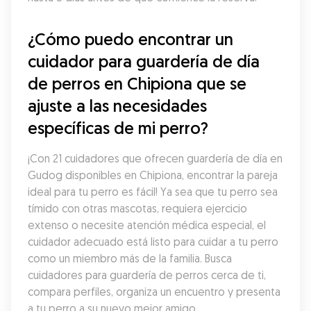
¿Cómo puedo encontrar un 
cuidador para guardería de día 
de perros en Chipiona que se 
ajuste a las necesidades 
específicas de mi perro?
¡Con 21 cuidadores que ofrecen guardería de día en 
Gudog disponibles en Chipiona, encontrar la pareja 
ideal para tu perro es fácil! Ya sea que tu perro sea 
tímido con otras mascotas, requiera ejercicio 
extenso o necesite atención médica especial, el 
cuidador adecuado está listo para cuidar a tu perro 
como un miembro más de la familia. Busca 
cuidadores para guardería de perros cerca de ti, 
compara perfiles, organiza un encuentro y presenta 
a tu perro a su nuevo mejor amigo.