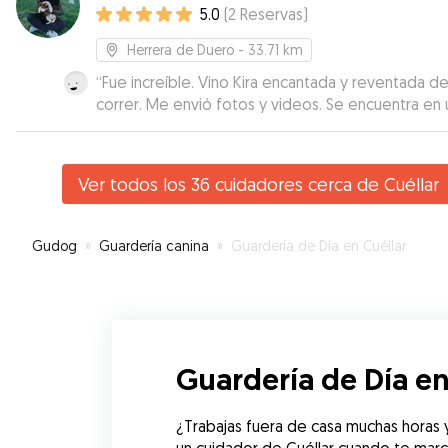
5.0
(
2
Reservas
)
Herrera de Duero
- 33.71 km
“
Fue increíble. Vino Kira encantada y reventada d
correr. Me envió fotos y videos. Se encuentra en 
lugar maravilloso para que corran y jueguen los
perrines. Sin lugar a dudas, repitiremos
”
Ver todos los 36 cuidadores cerca de Cuéllar
Gudog
»
Guardería canina
»
Guardería de Día en Cuéllar
Guardería de Día en
¿Trabajas fuera de casa muchas horas y 