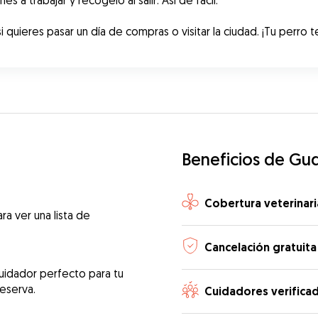
 a trabajar y recógelo al salir. Así de fácil.
i quieres pasar un día de compras o visitar la ciudad. ¡Tu perro 
Beneficios de Gu
Cobertura veterinari
ra ver una lista de
Cancelación gratuita
uidador perfecto para tu
reserva.
Cuidadores verifica