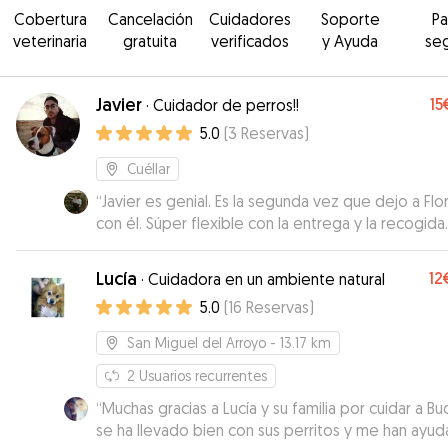
Cobertura
Cancelación
Cuidadores
Soporte
P
veterinaria
gratuita
verificados
y Ayuda
se
Javier
15
·
Cuidador de perros!!
5.0
(
3
Reservas
)
Cuéllar
“
Javier es genial. Es la segunda vez que dejo a Flo
con él. Súper flexible con la entrega y la recogida.
segundo día ya Flora se iba con él sin problemas!
”
Lucía
12
·
Cuidadora en un ambiente natural
5.0
(
16
Reservas
)
San Miguel del Arroyo
- 13.17 km
2
Usuarios recurrentes
“
Muchas gracias a Lucía y su familia por cuidar a Bu
se ha llevado bien con sus perritos y me han ayu