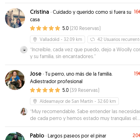
con la gestión de buddy y su gatito asiq contenta
repetiremos!
”
Cristina
16
·
Cuidado y querido como si fuera su
casa
5.0
(
210
Reservas
)
Valladolid
- 32.09 km
42
Usuarios recurrent
“
Increíble, cada vez que puedo, dejo a Woolly con
y su familia, sin encantadores.
”
Jose
19
·
Tu perro, uno más de la familia.
Adiestrador profesional
5.0
(
39
Reservas
)
Aldeamayor de San Martín
- 32.60 km
“
Muy recomendable. Sabe entender las necesida
de cada perro y hemos estado muy tranquilas el
tiempo que nuestros perros han estado con él y
además te mantiene informada. Los perros han vu
Pablo
20
·
Largos paseos por el pinar
agotados de tanto jugar.
”