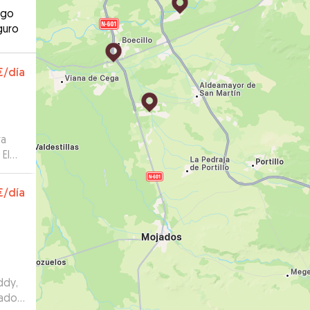
ago
guro
€
/día
ra
 El
€
/día
ddy,
dado