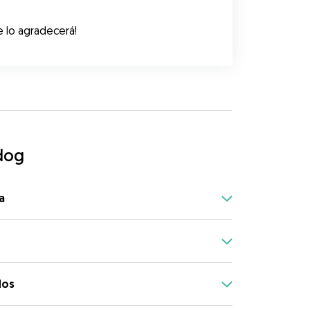
te lo agradecerá!
dog
a
dos