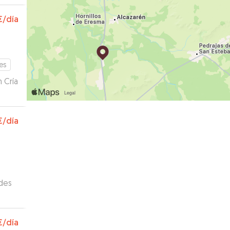
,
€
/día
es
 Cría
€
/día
des
a que
elto
€
/día